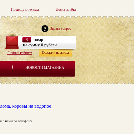
Помощь клиентам
Доска почёта
Задать вопрос
0
товар
на сумму 0 рублей
Личный кабинет
НОВОСТИ МАГАЗИНА
лома, коровы на водопое
я с нами по телефону