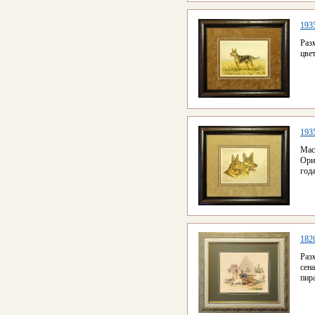
193
Раз
цве
193
Мас
Ори
года
182
Раз
сен
пир