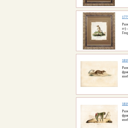
177
Раз
гг)
Геор
181
Раз
фра
изо
181
Раз
фра
изо