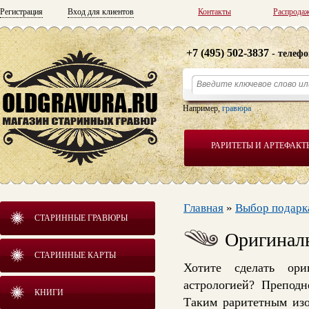
Регистрация
Вход для клиентов
Контакты
Распрода
+7 (495) 502-3837
- телефо
Например,
гравюра
РАРИТЕТЫ И АРТЕФАКТ
Главная
»
Выбор подарк
СТАРИННЫЕ ГРАВЮРЫ
Оригиналь
СТАРИННЫЕ КАРТЫ
Хотите сделать ор
астрологией? Препод
КНИГИ
Таким раритетным изо