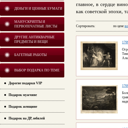
главное, в сердце вин
ДЕНЬГИ И ЦЕННЫЕ БУМАГИ
как советской эпохи, 
МАНУСКРИПТЫ И
Сортировать: по цене
во
ПЕРВОПЕЧАТНЫЕ ЛИСТЫ
ДРУГИЕ АНТИКВАРНЫЕ
ПРЕДМЕТЫ И ВЕЩИ
179
Огр
Тим
БАГЕТНЫЕ РАБОТЫ
Алк
ВЫБОР ПОДАРКА ПО ТЕМЕ
Дорогие подарки VIP
176
Бол
Подарок мужчине
гра
над
Подарок женщине
Подарок на ДР, юбилей