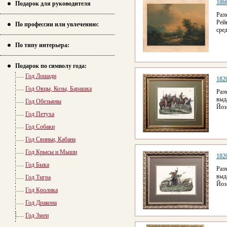
1860
Подарок для руководителя
Раз
Ре
По профессии или увлечению:
сре
По типу интерьера:
Подарок по символу года:
Год Лошади
1820
Год Овцы, Козы, Барашка
Раз
выд
Год Обезьяны
Йоз
Год Петуха
Год Собаки
Год Свиньи, Кабана
Год Крысы и Мыши
1820
Год Быка
Раз
выд
Год Тигра
Йоз
Год Кролика
Год Дракона
Год Змеи