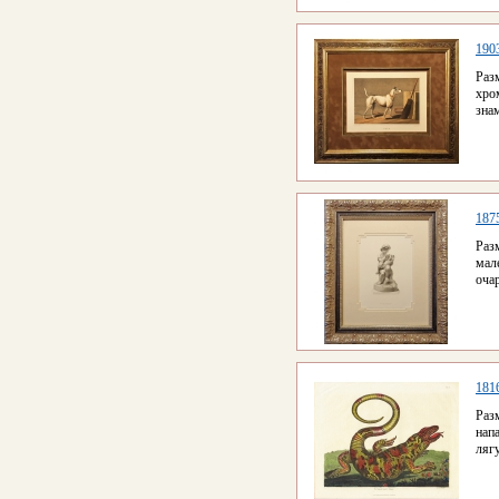
190
Раз
хро
зна
187
Раз
мал
оча
181
Раз
нап
ляг