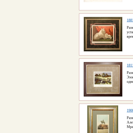
188
Раз
уст
врем
181
Раз
Эзо
одн
1900
Раз
Але
Мра