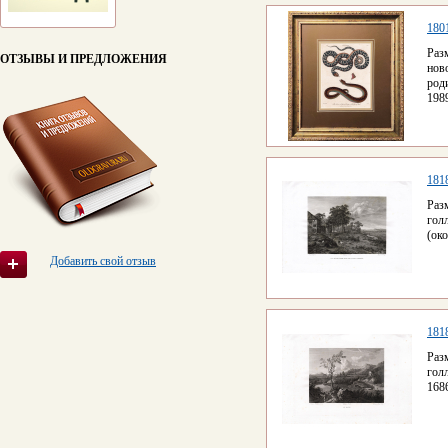
180
Раз
ОТЗЫВЫ И ПРЕДЛОЖЕНИЯ
нов
род
1989
181
Раз
гол
(око
Добавить свой отзыв
181
Раз
гол
1686