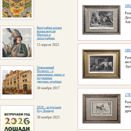
189
Раз
Дес
Анга
Биография жизни
воина-короля
Мюрата в
литографиях
15 апреля 2025
189
Раз
авс
Эдл
Откопанный
Политех - о
закопанных окнах и
подземных
дверных проёмах
30 ноября 2017
178
Раз
аму
2026 - встречаем
Год Лошади
дре
30 ноября 2025