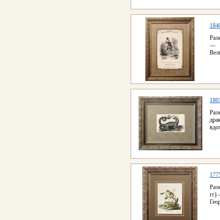
184
Раз
— с
Вел
180
Ра
дра
вдо
177
Раз
гг)
Геор