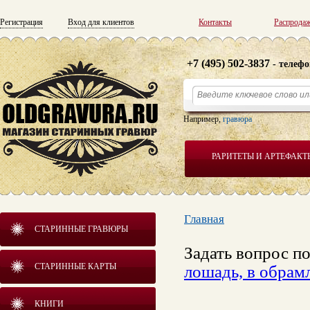
Регистрация
Вход для клиентов
Контакты
Распрода
+7 (495) 502-3837
- телефо
Например,
гравюра
РАРИТЕТЫ И АРТЕФАКТ
Главная
СТАРИННЫЕ ГРАВЮРЫ
Задать вопрос п
СТАРИННЫЕ КАРТЫ
лошадь, в обрам
КНИГИ