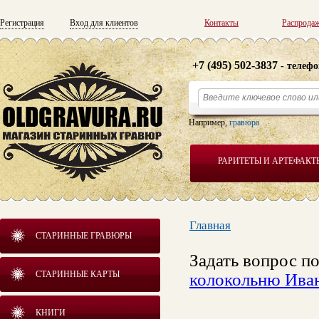
Регистрация
Вход для клиентов
Контакты
Распрода
+7 (495) 502-3837
- телефо
Например,
гравюра
РАРИТЕТЫ И АРТЕФАКТ
Главная
СТАРИННЫЕ ГРАВЮРЫ
Задать вопрос п
СТАРИННЫЕ КАРТЫ
колокольню Ива
КНИГИ