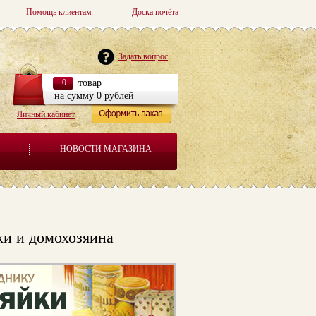
Помощь клиентам
Доска почёта
Задать вопрос
0
товар
на сумму 0 рублей
Личный кабинет
НОВОСТИ МАГАЗИНА
ки и домохозяина