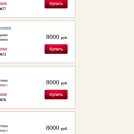
сании
0677
 воинов
дания
8000
руб.
риями
сании
0672
стины
8000
руб.
оха с
сании
0676
стины
8000
руб.
оха с