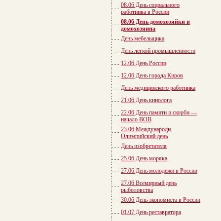
08.06 День социального
работника в России
08.06 День домохозяйки и
домохозяина
День мебельщика
День легкой промышленности
12.06 День России
12.06 День города Киров
День медицинского работника
21.06 День кинолога
22.06 День памяти и скорби —
начало ВОВ
23.06 Международн.
Олимпийский день
День изобретателя
25.06 День моряка
27.06 День молодежи в России
27.06 Всемирный день
рыболовства
30.06 День экономиста в России
01.07 День реставратора