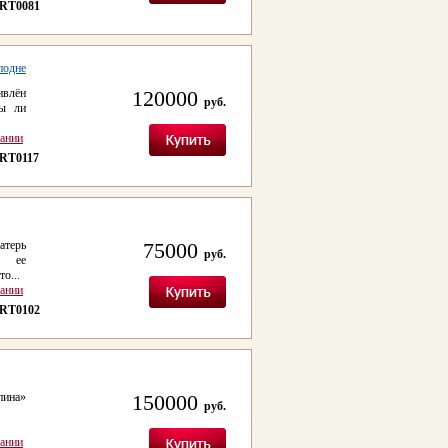
RT0081
подне
ивлён
120000
руб.
Ты ли
сании
RT0117
атерь
75000
руб.
д ее
о...
сании
RT0102
пина»
150000
руб.
сании