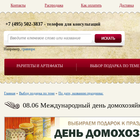
Контакты
Распродажа
Как оплатить
Доставка
+7 (495) 502-3837
- телефон для консультаций
Например,
гравюра
РАРИТЕТЫ И АРТЕФАКТЫ
ВЫБОР ПОДАРКА ПО ТЕМЕ
Главная
»
Выбор подарка по теме
»
По дате, названию праздника:
08.06 Международный день домохозяй