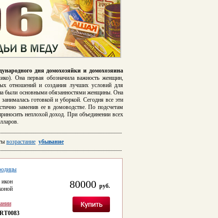
ународного дня домохозяйки и домохозяина
ико). Она первая обозначила важность женщин,
ных отношений и создания лучших условий для
авна были основными обязанностями женщины. Она
 занималась готовкой и уборкой. Сегодня все эти
стично заменив ее в домоводстве. По подсчетам
риносить неплохой доход. При объединении всех
лларов.
ты
возрастание
убывание
ородицы
 икон
80000
руб.
коной
сании
RT0083