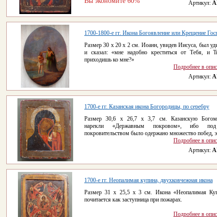
Вы экономите 60%
Артикул:
A
1700-1800-е гг. Икона Богоявление или Крещение Гос
Размер 30 x 20 х 2 см. Иоанн, увидев Иисуса, был уд
и сказал: «мне надобно креститься от Тебя, и 
приходишь ко мне?»
Подробнее в опи
Артикул:
A
1700-е гг. Казанская икона Богородицы, по серебру
Размер 30,6 x 26,7 х 3,7 см. Казанскую Богом
нарекли «Державным покровом», ибо по
покровительством было одержано множество побед, эт
Подробнее в опи
Артикул:
A
1700-е гг. Неопалимая купина, двухковчежная икона
Размер 31 x 25,5 х 3 см. Икона «Неопалимая Ку
почитается как заступница при пожарах.
Подробнее в опи