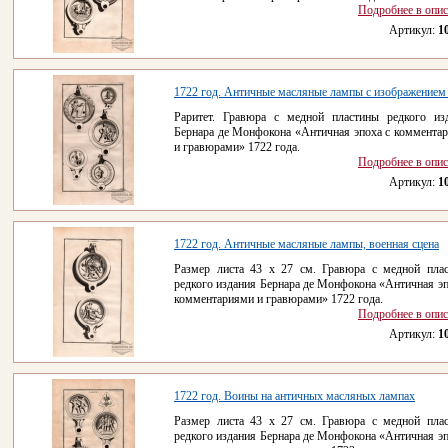
Подробнее в опи
Артикул:
1
1722 год. Античные масляные лампы с изображением
Раритет. Гравюра с медной пластины редкого из
Бернара де Монфокона «Античная эпоха с коммента
и гравюрами» 1722 года.
Подробнее в опи
Артикул:
1
1722 год. Античные масляные лампы, военная сцена
Размер листа 43 х 27 см. Гравюра с медной пла
редкого издания Бернара де Монфокона «Античная эп
комментариями и гравюрами» 1722 года.
Подробнее в опи
Артикул:
1
1722 год. Воины на античных масляных лампах
Размер листа 43 х 27 см. Гравюра с медной пла
редкого издания Бернара де Монфокона «Античная эп