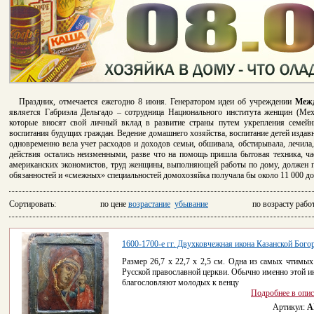
Праздник, отмечается ежегодно 8 июня. Генератором идеи об учреждении
Межд
является Габриэла Дельгадо – сотрудница Национального института женщин (Мех
которые вносят свой личный вклад в развитие страны путем укрепления семей
воспитания будущих граждан. Ведение домашнего хозяйства, воспитание детей изд
одновременно вела учет расходов и доходов семьи, обшивала, обстирывала, лечила,
действия остались неизменными, разве что на помощь пришла бытовая техника, ча
американских экономистов, труд женщины, выполняющей работы по дому, должен п
обязанностей и «смежных» специальностей домохозяйка получала бы около 11 000 до
Сортировать: по цене
возрастание
убывание
по возрасту рабо
1600-1700-е гг. Двухковчежная икона Казанской Бог
Размер 26,7 x 22,7 х 2,5 см. Одна из самых чтимых
Русской православной церкви. Обычно именно этой и
благословляют молодых к венцу
Подробнее в опи
Артикул:
A