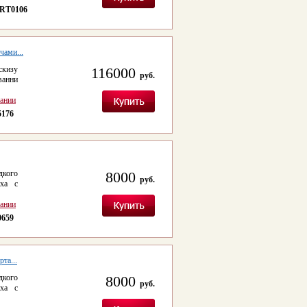
RT0106
чами...
скизу
116000
руб.
ванни
сании
5176
дкого
8000
руб.
ха с
сании
0659
та...
дкого
8000
руб.
ха с