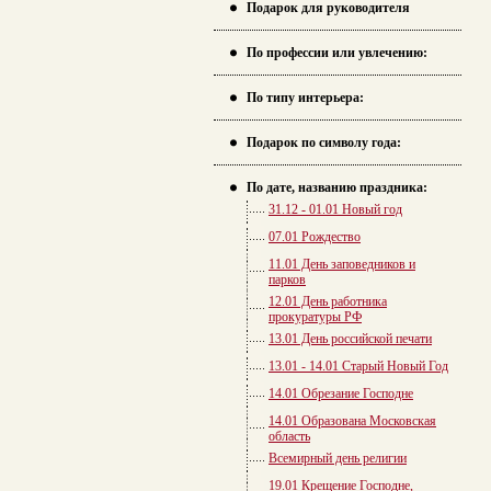
Подарок для руководителя
По профессии или увлечению:
По типу интерьера:
Подарок по символу года:
По дате, названию праздника:
31.12 - 01.01 Новый год
07.01 Рождество
11.01 День заповедников и
парков
12.01 День работника
прокуратуры РФ
13.01 День российской печати
13.01 - 14.01 Старый Новый Год
14.01 Обрезание Господне
14.01 Образована Московская
область
Всемирный день религии
19.01 Крещение Господне,