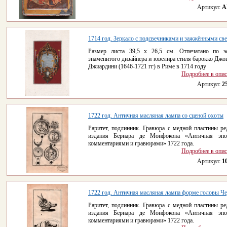
Артикул:
A
1714 год. Зеркало с подсвечниками и зажжёнными све
Размер листа 39,5 х 26,5 см. Отпечатано по э
знаменитого дизайнера и ювелира стиля барокко Джо
Джиардини (1646-1721 гг) в Риме в 1714 году
Подробнее в опи
Артикул:
2
1722 год. Античная масляная лампа со сценой охоты
Раритет, подлинник. Гравюра с медной пластины ре
издания Бернара де Монфокона «Античная эпо
комментариями и гравюрами» 1722 года.
Подробнее в опи
Артикул:
1
1722 год. Античная масляная лампа форме головы Чер
Раритет, подлинник. Гравюра с медной пластины ре
издания Бернара де Монфокона «Античная эпо
комментариями и гравюрами» 1722 года.