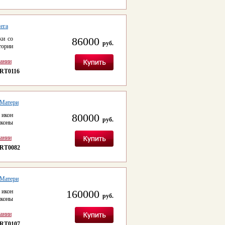
чега
ки со
86000
руб.
тории
сании
RT0116
 Матери
 икон
80000
руб.
коны
сании
RT0082
 Матери
 икон
160000
руб.
коны
сании
RT0107