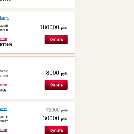
Матери
ожией
180000
руб.
ных и
сании
RT0109
дание
8000
руб.
ртина
сании
0466
вчега
75000
руб.
сят в
30000
руб.
росят
сании