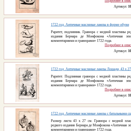
Подробнее в опи
Артикул:
1
1722 год. Античные масляные лампы в форме обуви
Раритет, подлинник. Гравюра с медной пластины ре
издания Бернара де Монфокона «Античная эпо
комментариями и гравюрами» 1722 года.
Подробнее в опи
Артикул:
1
1722 год. Античные масляные лампы Лошади, 43 х 27
Раритет. Подлинная гравюра с медной пластины ре
издания Бернара де Монфокона «Античная эпо
комментариями и гравюрами» 1722 года.
Подробнее в опи
Артикул:
1
1722 год. Античные масляные лампы с батальными с
Размер листа 43 х 27 см. Гравюра с медной пла
редкого издания Бернара де Монфокона «Античная эп
комментариями и гравюрами» 1722 года.