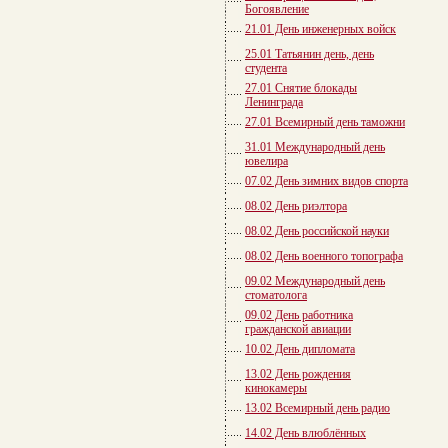
Богоявление
21.01 День инженерных войск
25.01 Татьянин день, день
студента
27.01 Снятие блокады
Ленинграда
27.01 Всемирный день таможни
31.01 Международный день
ювелира
07.02 День зимних видов спорта
08.02 День риэлтора
08.02 День российской науки
08.02 День военного топографа
09.02 Международный день
стоматолога
09.02 День работника
гражданской авиации
10.02 День дипломата
13.02 День рождения
кинокамеры
13.02 Всемирный день радио
14.02 День влюблённых