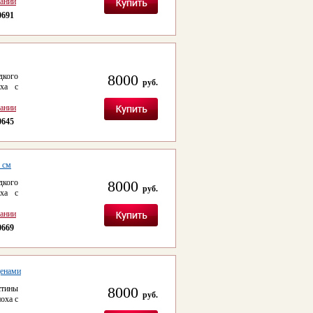
сании
0691
дкого
8000
руб.
ха с
сании
0645
 см
дкого
8000
руб.
ха с
сании
0669
ценами
стины
8000
руб.
оха с