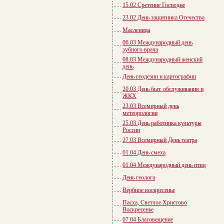
15.02 Сретение Господне
23.02 День защитника Отечества
Масленица
06.03 Международный день
зубного врача
08.03 Международный женский
день
День геодезии и картографии
20.03 День быт. обслуживания и
ЖКХ
23.03 Всемирный день
метеорологии
25.03 День работника культуры
России
27.03 Всемирный День театра
01.04 День смеха
01.04 Международный день птиц
День геолога
Вербное воскресенье
Пасха, Светлое Христово
Воскресенье
07.04 Благовещение