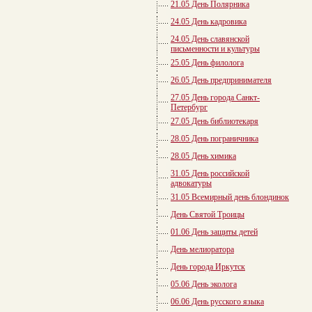
21.05 День Полярника
24.05 День кадровика
24.05 День славянской
письменности и культуры
25.05 День филолога
26.05 День предпринимателя
27.05 День города Санкт-
Петербург
27.05 День библиотекаря
28.05 День пограничника
28.05 День химика
31.05 День российской
адвокатуры
31.05 Всемирный день блондинок
День Святой Троицы
01.06 День защиты детей
День мелиоратора
День города Иркутск
05.06 День эколога
06.06 День русского языка