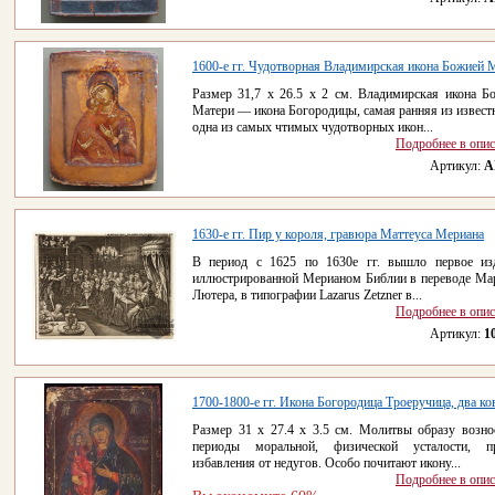
1600-е гг. Чудотворная Владимирская икона Божией 
Размер 31,7 x 26.5 х 2 см. Владимирская икона Б
Матери — икона Богородицы, самая ранняя из извест
одна из самых чтимых чудотворных икон...
Подробнее в опи
Артикул:
A
1630-е гг. Пир у короля, гравюра Маттеуса Мериана
В период с 1625 по 1630е гг. вышло первое из
иллюстрированной Мерианом Библии в переводе Ма
Лютера, в типографии Lazarus Zetzner в...
Подробнее в опи
Артикул:
1
1700-1800-е гг. Икона Богородица Троеручица, два ко
Размер 31 x 27.4 х 3.5 см. Молитвы образу возно
периоды моральной, физической усталости, п
избавления от недугов. Особо почитают икону...
Подробнее в опи