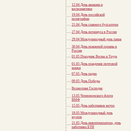
12.04 День авиации и
космонавтики
19.04 День российской
полиграфии
21.04 День главного бухгалтера
27.04 День нотариуса в России
29.04 Международный день танца
30.04 День пожарной охраны в
России
01.05 Праздник Весны и Труда
01.05 День рождения почтовой
марки
07.05 День радио
09.05 День Победы
Вознесение Господне
13.05 Черноморского флота
ВМФ
15.05 День работников метро
18.05 Международный день
музеев
21.05 День инвентаризатора, день
работника БТИ