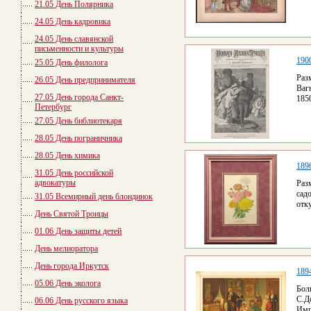
21.05 День Полярника
24.05 День кадровика
24.05 День славянской
письменности и культуры
190
25.05 День филолога
Раз
26.05 День предпринимателя
Ваг
27.05 День города Санкт-
185
Петербург
27.05 День библиотекаря
28.05 День пограничника
28.05 День химика
189
31.05 День российской
адвокатуры
Раз
сад
31.05 Всемирный день блондинок
отк
День Святой Троицы
01.06 День защиты детей
День мелиоратора
День города Иркутск
189
05.06 День эколога
Бол
С.
06.06 День русского языка
Имп