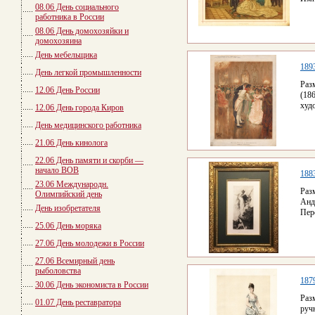
08.06 День социального
работника в России
08.06 День домохозяйки и
домохозяина
День мебельщика
189
День легкой промышленности
Раз
12.06 День России
(18
худ
12.06 День города Киров
День медицинского работника
21.06 День кинолога
22.06 День памяти и скорби —
начало ВОВ
188
23.06 Международн.
Раз
Олимпийский день
Анд
День изобретателя
Пер
25.06 День моряка
27.06 День молодежи в России
27.06 Всемирный день
рыболовства
187
30.06 День экономиста в России
Раз
01.07 День реставратора
руч