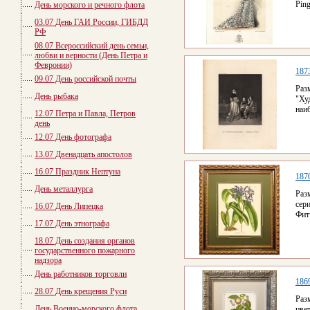
Ping
День морского и речного флота
03.07 День ГАИ России, ГИБДД
РФ
08.07 Всероссийский день семьи,
любви и верности (День Петра и
Февронии)
187
09.07 День российской почты
Раз
День рыбака
"Ху
наи
12.07 Петра и Павла, Петров
день
12.07 День фотографа
13.07 Двенадцать апостолов
16.07 Праздник Нептуна
1870
День металлурга
Раз
сер
16.07 День Липецка
Фитч
17.07 День этнографа
18.07 День создания органов
государственного пожарного
надзора
День работников торговли
186
28.07 День крещения Руси
Раз
День Военно-морского флота
цве