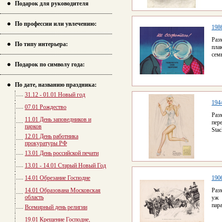
Подарок для руководителя
По профессии или увлечению:
1986
Раз
По типу интерьера:
пла
сем
Подарок по символу года:
По дате, названию праздника:
31.12 - 01.01 Новый год
194
07.01 Рождество
Раз
11.01 День заповедников и
пер
парков
Sta
12.01 День работника
прокуратуры РФ
13.01 День российской печати
13.01 - 14.01 Старый Новый Год
14.01 Обрезание Господне
190
14.01 Образована Московская
Раз
область
уж 
пар
Всемирный день религии
19.01 Крещение Господне,