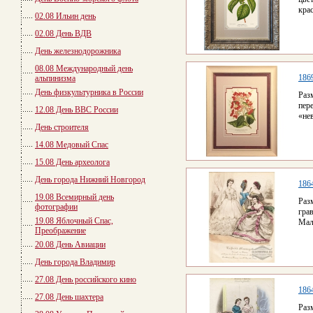
кра
02.08 Ильин день
02.08 День ВДВ
День железнодорожника
08.08 Международный день
186
альпинизма
День физкультурника в России
Раз
пер
12.08 День ВВС России
«не
День строителя
14.08 Медовый Спас
15.08 День археолога
День города Нижний Новгород
186
19.08 Всемирный день
Раз
фотографии
гра
19.08 Яблочный Спас,
Мал
Преображение
20.08 День Авиации
День города Владимир
27.08 День российского кино
186
27.08 День шахтера
Раз