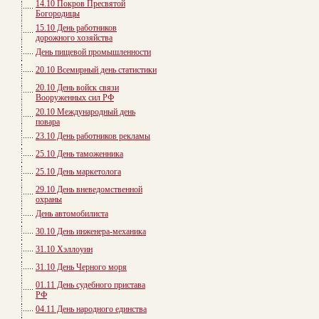
14.10 Покров Пресвятой
Богородицы
15.10 День работников
дорожного хозяйства
День пищевой промышленности
20.10 Всемирный день статистики
20.10 День войск связи
Вооруженных сил РФ
20.10 Международный день
повара
23.10 День работников рекламы
25.10 День таможенника
25.10 День маркетолога
29.10 День вневедомственной
охраны
День автомобилиста
30.10 День инженера-механика
31.10 Хэллоуин
31.10 День Черного моря
01.11 День судебного пристава
РФ
04.11 День народного единства