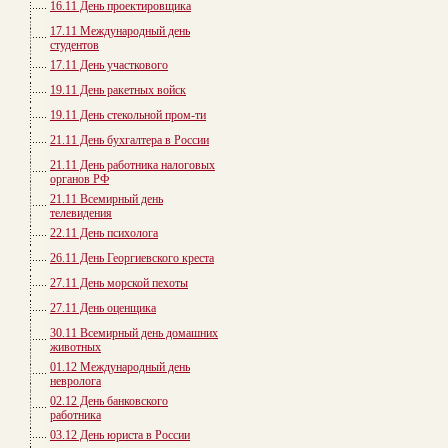
16.11 День проектировщика
17.11 Международный день
студентов
17.11 День участкового
19.11 День ракетных войск
19.11 День стекольной пром-ти
21.11 День бухгалтера в России
21.11 День работника налоговых
органов РФ
21.11 Всемирный день
телевидения
22.11 День психолога
26.11 День Георгиевского креста
27.11 День морской пехоты
27.11 День оценщика
30.11 Всемирный день домашних
животных
01.12 Международный день
невролога
02.12 День банковского
работника
03.12 День юриста в России