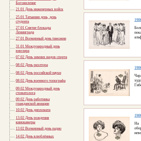
Богоявление
21.01 День инженерных войск
25.01 Татьянин день, день
190
студента
27.01 Снятие блокады
Бол
Ленинграда
пок
аль
27.01 Всемирный день таможни
31.01 Международный день
ювелира
07.02 День зимних видов спорта
08.02 День риэлтора
190
08.02 День российской науки
Чар
худ
08.02 День военного топографа
Гиб
09.02 Международный день
стоматолога
09.02 День работника
гражданской авиации
10.02 День дипломата
190
13.02 День рождения
кинокамеры
На 
обо
13.02 Всемирный день радио
неве
14.02 День влюблённых