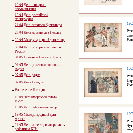
12.04 День авиации и
космонавтики
19.04 День российской
полиграфии
190
21.04 День главного бухгалтера
Раз
27.04 День нотариуса в России
сво
29.04 Международный день танца
Нап
30.04 День пожарной охраны в
России
01.05 Праздник Весны и Труда
01.05 День рождения почтовой
190
марки
07.05 День радио
Раз
Пар
09.05 День Победы
Имп
Вознесение Господне
13.05 Черноморского флота
ВМФ
15.05 День работников метро
190
18.05 Международный день
музеев
Раз
21.05 День инвентаризатора, день
Чув
работника БТИ
это