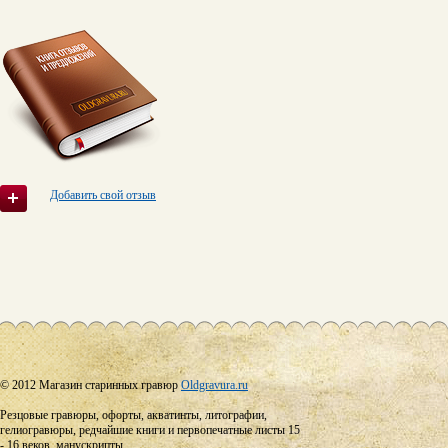
Добавить свой отзыв
© 2012 Магазин старинных гравюр
Oldgravura.ru
Резцовые гравюры, офорты, акватинты, литографии,
гелиогравюры, редчайшие книги и первопечатные листы 15
- 16 веков, манускрипты