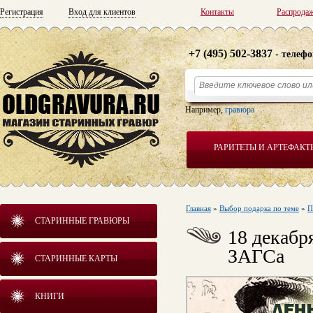
Регистрация
Вход для клиентов
Контакты
Распрода
+7 (495) 502-3837
- телефо
Например,
гравюра
РАРИТЕТЫ И АРТЕФАКТ
Главная
»
Выбор подарка по теме
»
П
СТАРИННЫЕ ГРАВЮРЫ
18 декабр
ЗАГСа
СТАРИННЫЕ КАРТЫ
КНИГИ