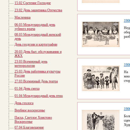
15.02 Сретение Господне
23.02 День защитника Отечества
Масленица
190
06.03 Международный день
Нед
зубного врача
об
08.03 Международный женский
раз
день
День геодезии и картографии
20.03 День быт. обслуживания и
ЖКХ
23.03 Всемирный день
190
метеорологии
25.03 День работника культуры
На 
России
мно
стор
27.03 Всемирный День театра
01.04 День смеха
01.04 Международный день птиц
День геолога
190
Вербное воскресенье
Бол
Пасха, Светлое Христово
сце
Воскресенье
Худ
07.04 Благовещение