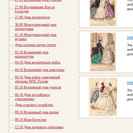
Эта
люб
27.09 Воздвижение Креста
диз
Господня
27.09 День воспитателя
30.09 Международный день
переводчика
01.10 Международный день
186
музыки
День силовых видов спорта
Эта
люб
02.10 Всемирный день
диз
архитектуры
04.10 День космических войск
04.10 Всемирный день животных
04.10 День войск гражданской
обороны МЧС России
186
05.10 Всемирный день учителя
Эта
06.10 День российского
люб
страховщика
диз
День сельского хозяйства
09.10 Всемирный день почты
09.10 Иван Богослов
12.10 День кадрового работника