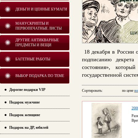
ДЕНЬГИ И ЦЕННЫЕ БУМАГИ
МАНУСКРИПТЫ И
ПЕРВОПЕЧАТНЫЕ ЛИСТЫ
ДРУГИЕ АНТИКВАРНЫЕ
ПРЕДМЕТЫ И ВЕЩИ
18 декабря в России 
подписанию декрета
БАГЕТНЫЕ РАБОТЫ
состояния», котор
государственной систе
ВЫБОР ПОДАРКА ПО ТЕМЕ
Дорогие подарки VIP
Сортировать: по цене
во
Подарок мужчине
200
Подарок женщине
Раз
Вре
Подарок на ДР, юбилей