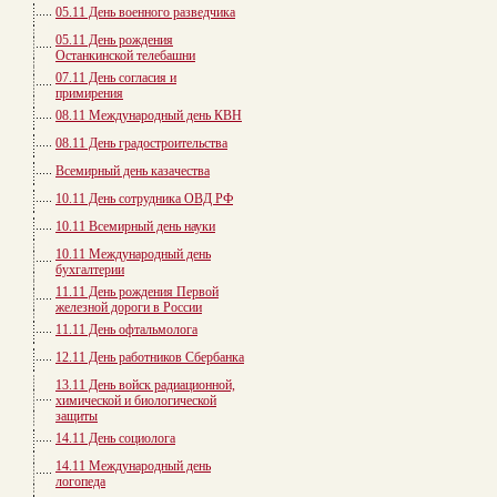
05.11 День военного разведчика
05.11 День рождения
Останкинской телебашни
07.11 День согласия и
примирения
08.11 Международный день КВН
08.11 День градостроительства
Всемирный день казачества
10.11 День сотрудника ОВД РФ
10.11 Всемирный день науки
10.11 Международный день
бухгалтерии
11.11 День рождения Первой
железной дороги в России
11.11 День офтальмолога
12.11 День работников Сбербанка
13.11 День войск радиационной,
химической и биологической
защиты
14.11 День социолога
14.11 Международный день
логопеда