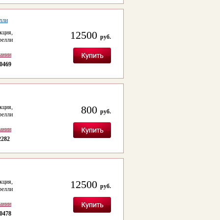
лли
кция,
12500
руб.
релли
сании
0469
кция,
800
руб.
релли
сании
2282
кция,
12500
руб.
релли
сании
0478