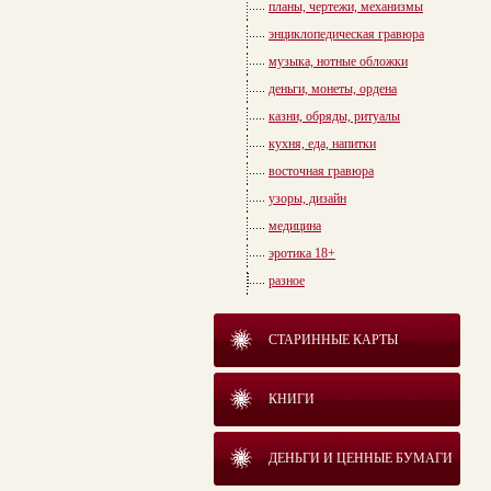
планы, чертежи, механизмы
энциклопедическая гравюра
музыка, нотные обложки
деньги, монеты, ордена
казни, обряды, ритуалы
кухня, еда, напитки
восточная гравюра
узоры, дизайн
медицина
эротика 18+
разное
СТАРИННЫЕ КАРТЫ
КНИГИ
ДЕНЬГИ И ЦЕННЫЕ БУМАГИ