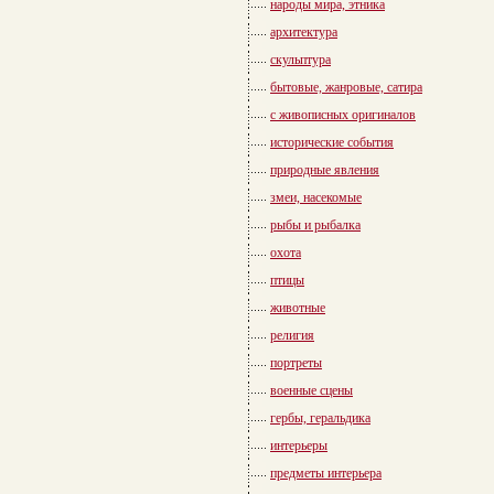
народы мира, этника
архитектура
скульптура
бытовые, жанровые, сатира
с живописных оригиналов
исторические события
природные явления
змеи, насекомые
рыбы и рыбалка
охота
птицы
животные
религия
портреты
военные сцены
гербы, геральдика
интерьеры
предметы интерьера