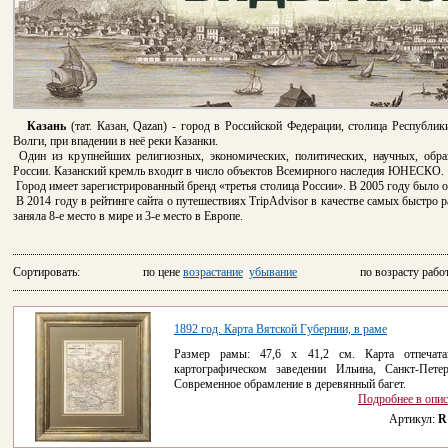
Казань
(тат. Казан, Qazan) - город в Российской Федерации, столица Республик
Волги, при впадении в неё реки Казанки.
Один из крупнейших религиозных, экономических, политических, научных, обра
России. Казанский кремль входит в число объектов Всемирного наследия ЮНЕСКО.
Город имеет зарегистрированный бренд «третья столица России». В 2005 году было о
В 2014 году в рейтинге сайта о путешествиях TripAdvisor в качестве самых быстро
заняла 8-е место в мире и 3-е место в Европе.
Сортировать: по цене
возрастание
убывание
по возрасту рабо
1892 год. Карта Вятской Губернии, в раме
Размер рамы: 47,6 х 41,2 см. Карта отпечат
картографическом заведении Ильина, Санкт-Петер
Современное обрамление в деревянный багет.
Подробнее в опи
Артикул:
R