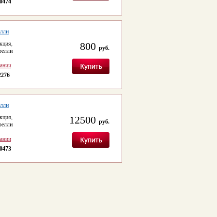
0474
елли
кция,
800
руб.
релли
сании
2276
елли
кция,
12500
руб.
релли
сании
0473