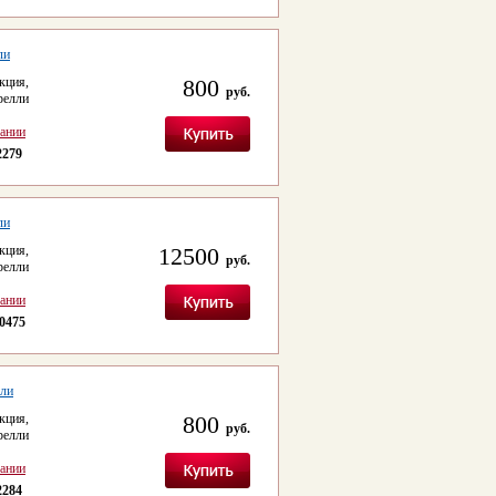
ли
кция,
800
руб.
релли
сании
2279
ли
кция,
12500
руб.
релли
сании
0475
лли
кция,
800
руб.
релли
сании
2284