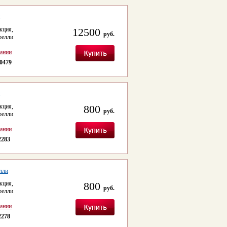
ция,
12500
руб.
релли
сании
0479
кция,
800
руб.
релли
сании
2283
лли
кция,
800
руб.
релли
сании
2278