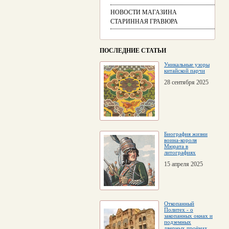
НОВОСТИ МАГАЗИНА
СТАРИННАЯ ГРАВЮРА
ПОСЛЕДНИЕ СТАТЬИ
Уникальные узоры
китайской парчи
28 сентября 2025
Биография жизни
воина-короля
Мюрата в
литографиях
15 апреля 2025
Откопанный
Политех - о
закопанных окнах и
подземных
дверных проёмах