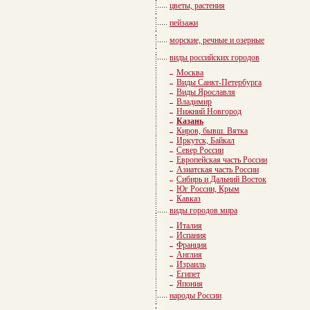
цветы, растения
пейзажи
морские, речные и озерные
виды российских городов
Москва
Виды Санкт-Петербурга
Виды Ярославля
Владимир
Нижний Новгород
Казань
Киров, бывш. Вятка
Иркутск, Байкал
Север России
Европейская часть России
Азиатская часть России
Сибирь и Дальний Восток
Юг России, Крым
Кавказ
виды городов мира
Италия
Испания
Франция
Англия
Израиль
Египет
Япония
народы России