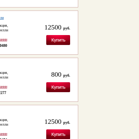
лли
кция,
12500
руб.
релли
сании
0480
кция,
800
руб.
релли
сании
2277
кция,
12500
руб.
релли
сании