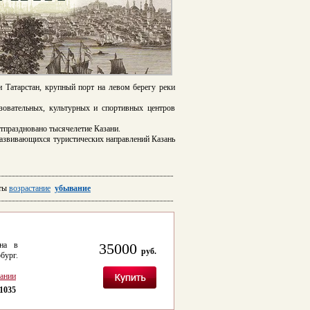
и Татарстан, крупный порт на левом берегу реки
зовательных, культурных и спортивных центров
тпраздновано тысячелетие Казани.
 развивающихся туристических направлений Казань
ты
возрастание
убывание
ана в
35000
руб.
бург.
сании
1035