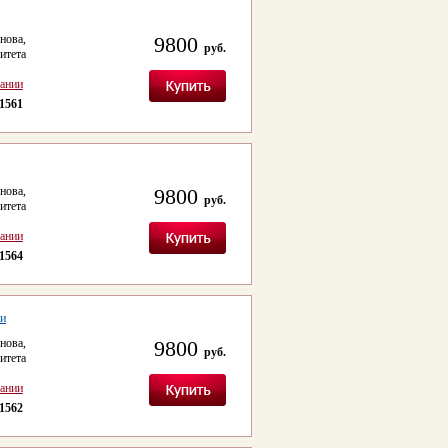
ова,
9800
руб.
итета
сании
1561
ова,
9800
руб.
итета
сании
1564
ми
ова,
9800
руб.
итета
сании
1562