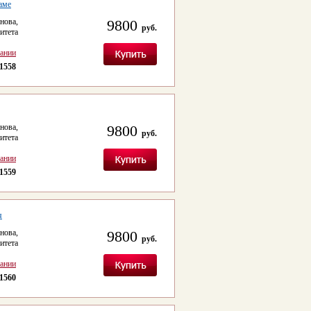
аме
ова,
9800
руб.
итета
сании
1558
ова,
9800
руб.
итета
сании
1559
я
ова,
9800
руб.
итета
сании
1560