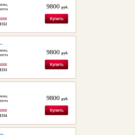
ова,
9800
руб.
итета
сании
1552
..
ова,
9800
руб.
итета
сании
1553
ова,
9800
руб.
итета
сании
1554
овь