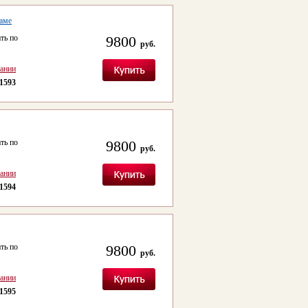
раме
ть по
9800
руб.
сании
1593
ть по
9800
руб.
сании
1594
ть по
9800
руб.
сании
1595