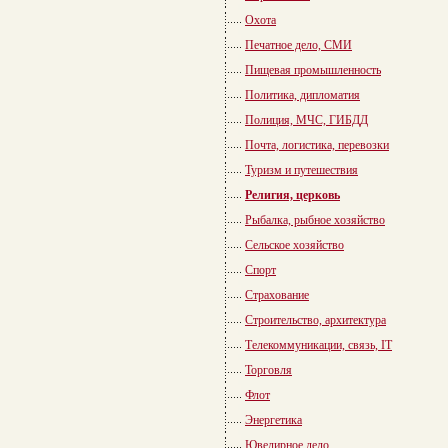
Охота
Печатное дело, СМИ
Пищевая промышленность
Политика, дипломатия
Полиция, МЧС, ГИБДД
Почта, логистика, перевозки
Туризм и путешествия
Религия, церковь
Рыбалка, рыбное хозяйство
Сельское хозяйство
Спорт
Страхование
Строительство, архитектура
Телекоммуникации, связь, IT
Торговля
Флот
Энергетика
Ювелирное дело