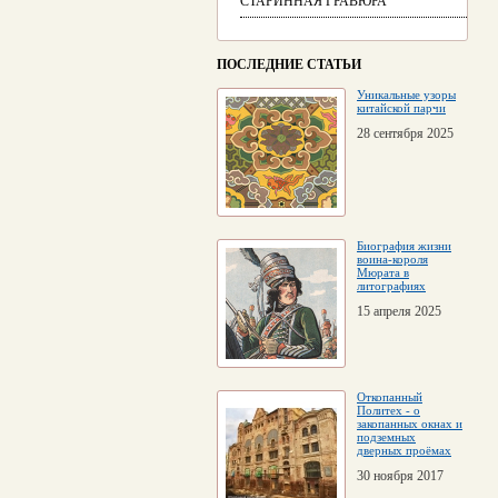
СТАРИННАЯ ГРАВЮРА
ПОСЛЕДНИЕ СТАТЬИ
Уникальные узоры
китайской парчи
28 сентября 2025
Биография жизни
воина-короля
Мюрата в
литографиях
15 апреля 2025
Откопанный
Политех - о
закопанных окнах и
подземных
дверных проёмах
30 ноября 2017