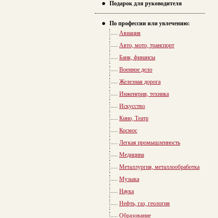
Подарок для руководителя
По профессии или увлечению:
Авиация
Авто, мото, транспорт
Банк, финансы
Военное дело
Железная дорога
Инженерия, техника
Искусство
Кино, Театр
Космос
Легкая промышленность
Медицина
Металлургия, металлообработка
Музыка
Наука
Нефть, газ, геология
Образование