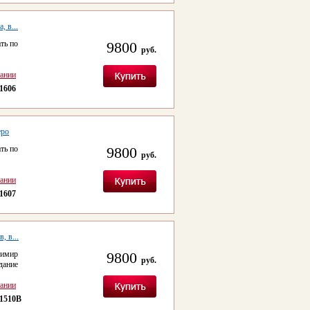
 в...
ть по
9800
руб.
сании
1606
еро
ть по
9800
руб.
сании
1607
, в...
имир
9800
руб.
ание
сании
1510B