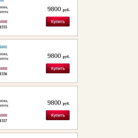
ова,
9800
руб.
итета
сании
1555
 раме
ова,
9800
руб.
итета
сании
1556
ова,
9800
руб.
итета
сании
1557