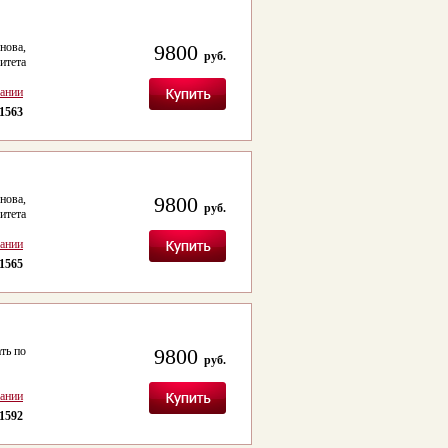
ова,
9800
руб.
итета
сании
1563
ова,
9800
руб.
итета
сании
1565
ть по
9800
руб.
сании
1592