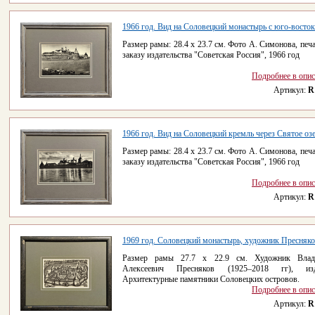
1966 год. Вид на Соловецкий монастырь с юго-востока,
Размер рамы: 28.4 x 23.7 см. Фото А. Симонова, печа
заказу издательства "Советская Россия", 1966 год
Подробнее в опи
Артикул:
R
1966 год. Вид на Соловецкий кремль через Святое оз
Размер рамы: 28.4 x 23.7 см. Фото А. Симонова, печа
заказу издательства "Советская Россия", 1966 год
Подробнее в опи
Артикул:
R
1969 год. Соловецкий монастырь, художник Пресняков
Размер рамы 27.7 x 22.9 см. Художник Влад
Алексеевич Пресняков (1925–2018 гг), изд
Архитектурные памятники Соловецких островов.
Подробнее в опи
Артикул:
R