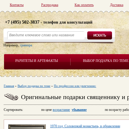
Контакты
Распродажа
Как оплатить
Доставка
+7 (495) 502-3837
- телефон для консультаций
Например,
гравюра
РАРИТЕТЫ И АРТЕФАКТЫ
ВЫБОР ПОДАРКА ПО ТЕМЕ
Главная
»
Выбор подарка по теме
»
По профессии или увлечению:
Оригинальные подарки священнику и 
Сортировать: по цене
возрастание
убывание
по возрасту рабо
1970 год. Соловецкий монастырь, в обрамлении