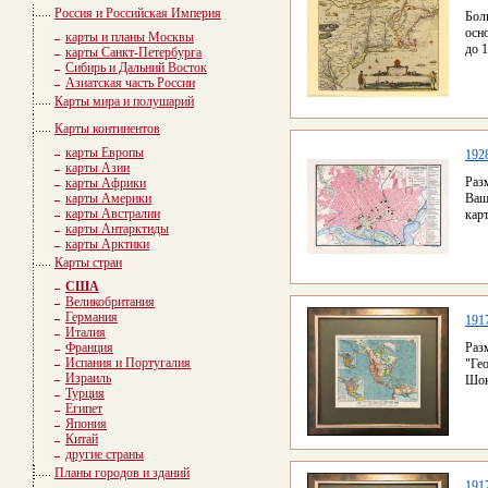
Россия и Российская Империя
Бол
осн
карты и планы Москвы
до 
карты Санкт-Петербурга
Сибирь и Дальний Восток
Азиатская часть России
Карты мира и полушарий
Карты континентов
карты Европы
192
карты Азии
Раз
карты Африки
карты Америки
Ваш
карты Австралии
карт
карты Антарктиды
карты Арктики
Карты стран
США
Великобритания
Германия
191
Италия
Франция
Раз
Испания и Португалия
"Ге
Израиль
Шок
Турция
Египет
Япония
Китай
другие страны
Планы городов и зданий
191