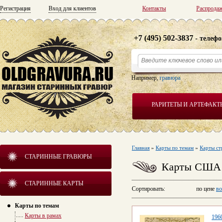
Регистрация
Вход для клиентов
Контакты
Распрода
+7 (495) 502-3837
- телефо
Например,
гравюра
РАРИТЕТЫ И АРТЕФАКТ
Главная
»
Карты по темам
»
Карты ст
СТАРИННЫЕ ГРАВЮРЫ
Карты США
СТАРИННЫЕ КАРТЫ
Сортировать: по цене
во
Карты по темам
Карты в рамах
196