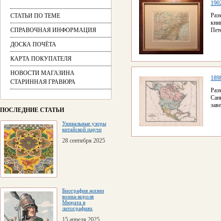
190
Ра
СТАТЬИ ПО ТЕМЕ
кни
СПРАВОЧНАЯ ИНФОРМАЦИЯ
Пет
ДОСКА ПОЧЁТА
КАРТА ПОКУПАТЕЛЯ
НОВОСТИ МАГАЗИНА
189
СТАРИННАЯ ГРАВЮРА
Раз
Сан
зав
ПОСЛЕДНИЕ СТАТЬИ
Уникальные узоры
китайской парчи
28 сентября 2025
Биография жизни
воина-короля
Мюрата в
литографиях
15 апреля 2025