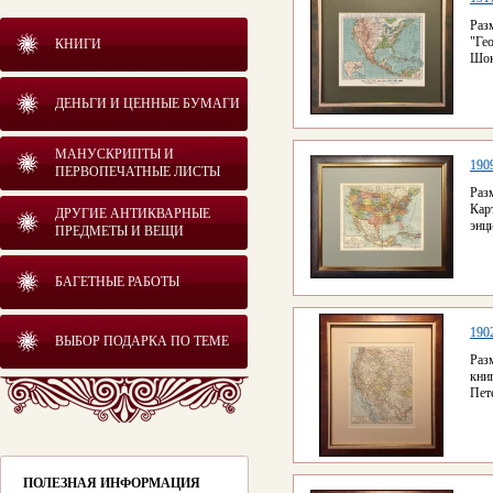
Раз
"Ге
КНИГИ
Шок
ДЕНЬГИ И ЦЕННЫЕ БУМАГИ
МАНУСКРИПТЫ И
190
ПЕРВОПЕЧАТНЫЕ ЛИСТЫ
Раз
Кар
ДРУГИЕ АНТИКВАРНЫЕ
энц
ПРЕДМЕТЫ И ВЕЩИ
БАГЕТНЫЕ РАБОТЫ
190
ВЫБОР ПОДАРКА ПО ТЕМЕ
Ра
кни
Пет
ПОЛЕЗНАЯ ИНФОРМАЦИЯ