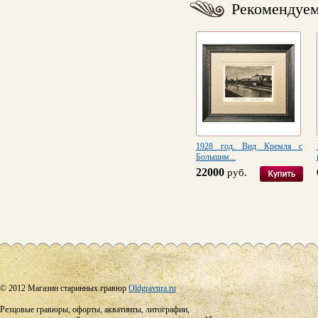
Рекомендуе
1928 год. Вид Кремля с
Большим...
22000
руб.
© 2012 Магазин старинных гравюр
Oldgravura.ru
Резцовые гравюры, офорты, акватинты, литографии,