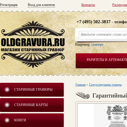
Регистрация
Вход для клиентов
Контакты
Распрода
+7 (495) 502-3837
- телефо
Например,
гравюра
РАРИТЕТЫ И АРТЕФАКТ
Главная
»
Сопутствующие товары
СТАРИННЫЕ ГРАВЮРЫ
Гарантийный
СТАРИННЫЕ КАРТЫ
КНИГИ