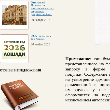
Откопанный
Политех - о
закопанных окнах и
подземных
дверных проёмах
30 ноября 2017
2026 - встречаем
Год Лошади
30 ноября 2025
Примечание:
тип бума
представленного на ф
запросу в форме 
ОТЗЫВЫ И ПРЕДЛОЖЕНИЯ
покупки.
Содержание и
на усмотрение админи
размещенной в опис
имеющуюся у нас и
оформляется на под
исключением авторских