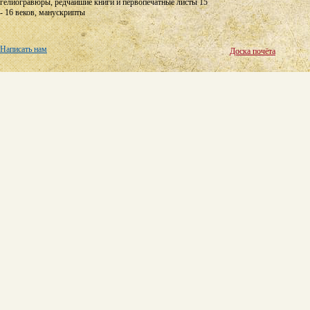
гелиогравюры, редчайшие книги и первопечатные листы 15
- 16 веков, манускрипты
Написать нам
Доска почёта