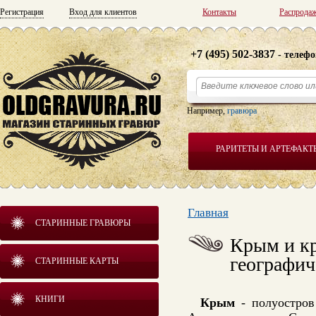
Регистрация
Вход для клиентов
Контакты
Распрода
+7 (495) 502-3837
- телефо
Например,
гравюра
РАРИТЕТЫ И АРТЕФАКТ
Главная
СТАРИННЫЕ ГРАВЮРЫ
Крым и кр
географич
СТАРИННЫЕ КАРТЫ
КНИГИ
Крым
- полуостров