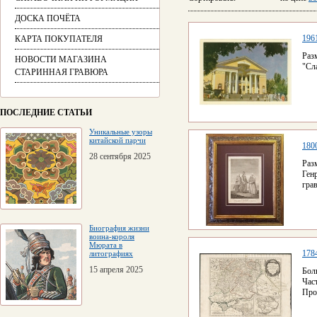
ДОСКА ПОЧЁТА
196
КАРТА ПОКУПАТЕЛЯ
Раз
НОВОСТИ МАГАЗИНА
"Сла
СТАРИННАЯ ГРАВЮРА
ПОСЛЕДНИЕ СТАТЬИ
Уникальные узоры
китайской парчи
180
28 сентября 2025
Раз
Ген
грав
Биография жизни
воина-короля
Мюрата в
178
литографиях
15 апреля 2025
Бол
Час
Про