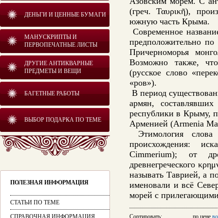
Азовским морем. С ан
(греч. Ταυρικῆ), пр
ДЕНЬГИ И ЦЕННЫЕ БУМАГИ
южную часть Крыма.
Современное название
МАНУСКРИПТЫ И
предположительно по 
ПЕРВОПЕЧАТНЫЕ ЛИСТЫ
Причерноморья монго
Возможно также, чт
ДРУГИЕ АНТИКВАРНЫЕ
ПРЕДМЕТЫ И ВЕЩИ
(русское слово «перек
«ров»).
В период существовани
БАГЕТНЫЕ РАБОТЫ
армян, составлявших
республики в Крыму, п
ВЫБОР ПОДАРКА ПО ТЕМЕ
Арменией (Armenia Mar
Этимология слова 
происхождения: иск
Cimmerium); от др
древнегреческого κρημ
называть Таврией, а п
ПОЛЕЗНАЯ ИНФОРМАЦИЯ
именовали и всё Севе
морей с прилегающими
СТАТЬИ ПО ТЕМЕ
СПРАВОЧНАЯ ИНФОРМАЦИЯ
Сортировать: по цене
во