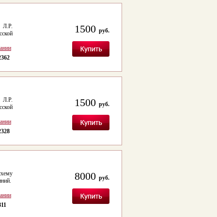
 Л.Р.
1500
руб.
сской
сании
2362
 Л.Р.
1500
руб.
сской
сании
2328
схему
8000
руб.
иний.
сании
811