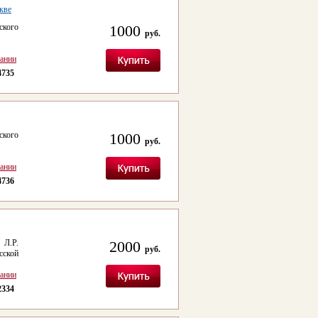
кве
ского
1000
руб.
сании
4735
ского
1000
руб.
сании
4736
 Л.Р.
2000
руб.
сской
сании
2334