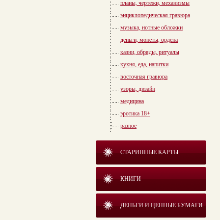
планы, чертежи, механизмы
энциклопедическая гравюра
музыка, нотные обложки
деньги, монеты, ордена
казни, обряды, ритуалы
кухня, еда, напитки
восточная гравюра
узоры, дизайн
медицина
эротика 18+
разное
СТАРИННЫЕ КАРТЫ
КНИГИ
ДЕНЬГИ И ЦЕННЫЕ БУМАГИ