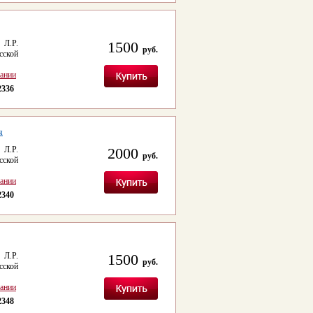
 Л.Р.
1500
руб.
сской
сании
2336
я
 Л.Р.
2000
руб.
сской
сании
2340
 Л.Р.
1500
руб.
сской
сании
2348