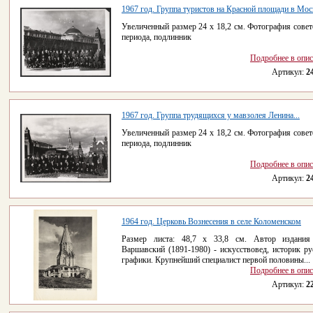
1967 год. Группа туристов на Красной площади в Мос
Увеличенный размер 24 х 18,2 см. Фотография совет
периода, подлинник
Подробнее в опи
Артикул:
2
1967 год. Группа трудящихся у мавзолея Ленина...
Увеличенный размер 24 х 18,2 см. Фотография совет
периода, подлинник
Подробнее в опи
Артикул:
2
1964 год. Церковь Вознесения в селе Коломенском
Размер листа: 48,7 х 33,8 см. Автор издания
Варшавский (1891-1980) - искусствовед, историк ру
графики. Крупнейший специалист первой половины...
Подробнее в опи
Артикул:
2