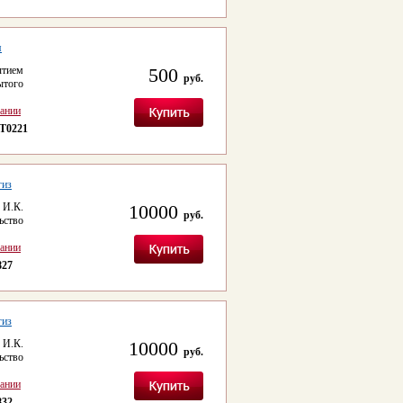
я
ытием
500
руб.
ытого
сании
T0221
гиз
 И.К.
10000
руб.
ьство
сании
827
гиз
 И.К.
10000
руб.
ьство
сании
832