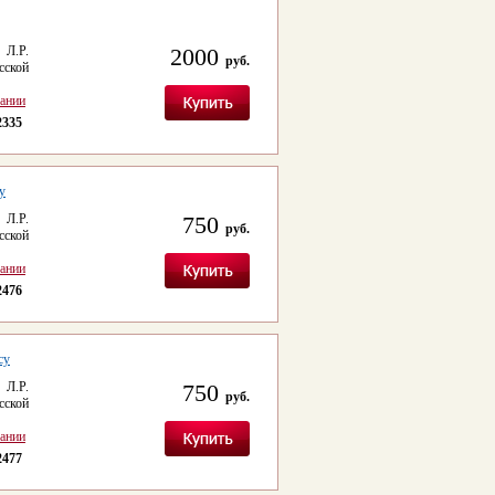
 Л.Р.
2000
руб.
сской
сании
2335
у
 Л.Р.
750
руб.
сской
сании
2476
су
 Л.Р.
750
руб.
сской
сании
2477