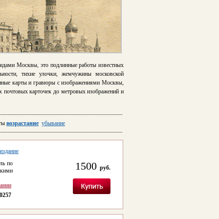
видами Москвы, это подлинные работы известных
льности, тихие улочки, жемчужины московской
ринные карты и гравюры с изображениями Москвы,
х почтовых карточек до метровых изображений и
ты
возрастание
убывание
издание
ль по
1500
руб.
скими
сании
0257