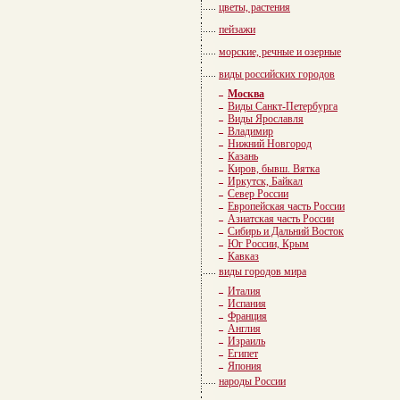
цветы, растения
пейзажи
морские, речные и озерные
виды российских городов
Москва
Виды Санкт-Петербурга
Виды Ярославля
Владимир
Нижний Новгород
Казань
Киров, бывш. Вятка
Иркутск, Байкал
Север России
Европейская часть России
Азиатская часть России
Сибирь и Дальний Восток
Юг России, Крым
Кавказ
виды городов мира
Италия
Испания
Франция
Англия
Израиль
Египет
Япония
народы России