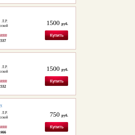
 Л.Р.
1500
руб.
сской
сании
2337
 Л.Р.
1500
руб.
сской
сании
2332
ву
 Л.Р.
750
руб.
сской
сании
2466