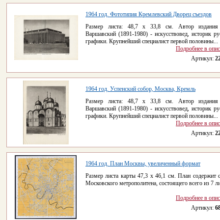
1964 год. Фототипия Кремлевский Дворец съездов
Размер листа: 48,7 х 33,8 см. Автор издания
Варшавский (1891-1980) - искусствовед, историк ру
графики. Крупнейший специалист первой половины...
Подробнее в опи
Артикул:
2
1964 год. Успенский собор, Москва, Кремль
Размер листа: 48,7 х 33,8 см. Автор издания
Варшавский (1891-1980) - искусствовед, историк ру
графики. Крупнейший специалист первой половины...
Подробнее в опи
Артикул:
2
1964 год. План Москвы, увеличенный формат
Размер листа карты 47,3 х 46,1 см. План содержит 
Московского метрополитена, состоящего всего из 7 л
Подробнее в опи
Артикул:
6