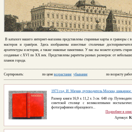
В каталоге нашего интернет-магазина представлены старинные карты и гравюры с 
мастеров и гравёров. Здесь изображены известные столичные достопримечате
архитектуры и истории, а также знаковые памятники. У нас вы можете купить ста
созданные с XVI по XX век. Представлены раритеты разных размеров: от небольши
планов города.
Сортировать: по цене
возрастание
убывание
по возрасту рабо
1973 год. И. Мячин, путеводитель Москва, шикарное 
Размер книги 16,9 х 11,2 х 3 см. 648 стр. Путеводите
советской столице с великолепными ностальгиче
фотографиями образцового...
Подробнее в опи
Артикул:
K