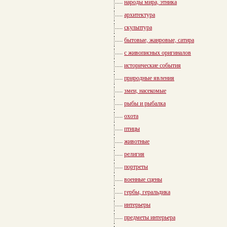
народы мира, этника
архитектура
скульптура
бытовые, жанровые, сатира
с живописных оригиналов
исторические события
природные явления
змеи, насекомые
рыбы и рыбалка
охота
птицы
животные
религия
портреты
военные сцены
гербы, геральдика
интерьеры
предметы интерьера