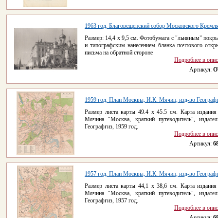
1963 год. Благовещенский собор Московского Кремл
Размер: 14,4 х 9,5 см. Фотобумага с "льняным" покр
и типографским нанесением бланка почтового откр
письма на обратной стороне
Подробнее в опи
Артикул:
O
1959 год. План Москвы, И.К. Мячин, изд-во Географ
Размер листа карты 49.4 х 45.5 см. Карта издания
Мячина "Москва, краткий путеводитель", издател
Географгиз, 1959 год.
Подробнее в опи
Артикул:
6
1957 год. План Москвы, И.К. Мячин, изд-во Географ
Размер листа карты 44,1 х 38,6 см. Карта издания
Мячина "Москва, краткий путеводитель", издател
Географгиз, 1957 год.
Подробнее в опи
Артикул:
6