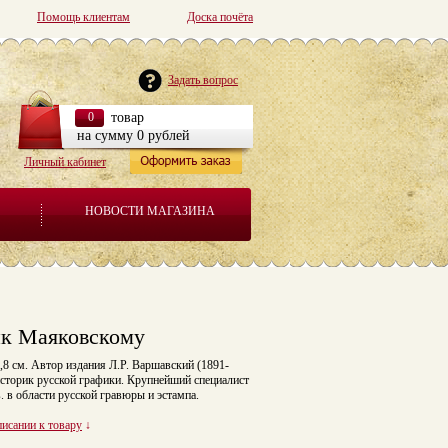
Помощь клиентам
Доска почёта
Задать вопрос
0
товар
на сумму 0 рублей
Личный кабинет
НОВОСТИ МАГАЗИНА
ик Маяковскому
3,8 см. Автор издания Л.Р. Варшавский (1891-
 историк русской графики. Крупнейший специалист
 в области русской гравюры и эстампа.
писании к товару
↓