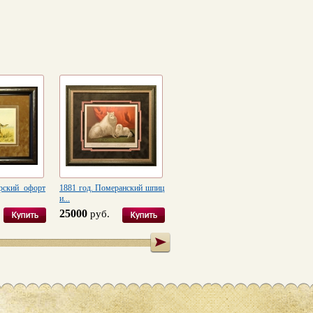
рский офорт
1881 год. Померанский шпиц
1875 год. Проповедник
183
и...
Ричард...
Лаци
25000
30000
18
руб.
руб.