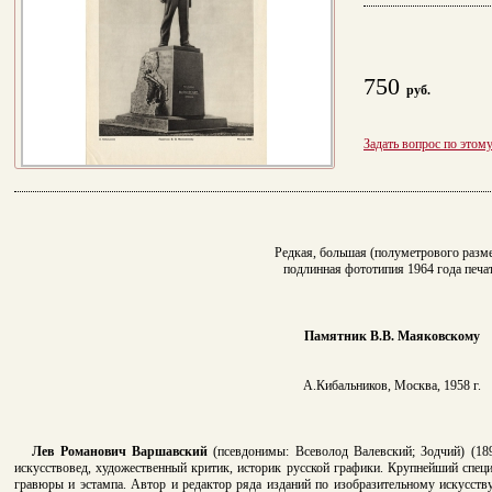
750
руб.
Задать вопрос по этом
Редкая, большая (полуметрового разме
подлинная фототипия 1964 года печа
Памятник В.В. Маяковскому
А.Кибальников, Москва, 1958 г.
Лев Романович Варшавский
(псевдонимы: Всеволод Валевский; Зодчий) (189
искусствовед, художественный критик, историк русской графики. Крупнейший спец
гравюры и эстампа. Автор и редактор ряда изданий по изобразительному искусств