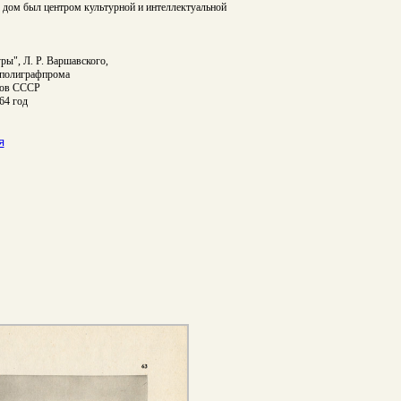
го дом был центром культурной и интеллектуальной
ры", Л. Р. Варшавского,
вполиграфпрома
ров СССР
64 год
я