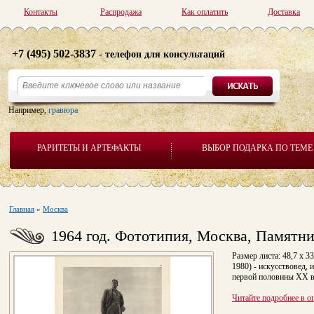
Контакты
Распродажа
Как оплатить
Доставка
+7 (495) 502-3837
- телефон для консультаций
Например,
гравюра
РАРИТЕТЫ И АРТЕФАКТЫ
ВЫБОР ПОДАРКА ПО ТЕМЕ
Главная
»
Москва
1964 год. Фототипия, Москва, Памятн
Размер листа: 48,7 х 3
1980) - искусствовед,
первой половины ХХ в.
Читайте подробнее в о