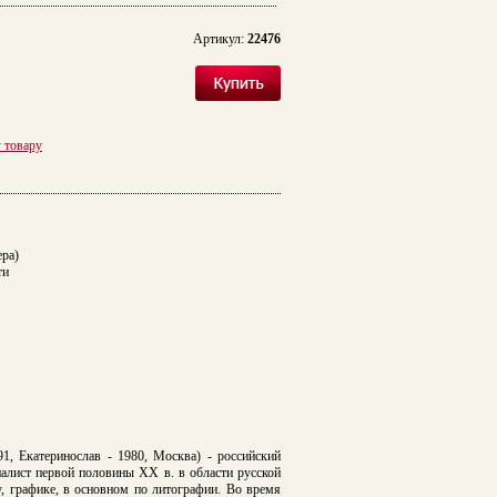
Артикул:
22476
у товару
ра)
ти
1, Екатеринослав - 1980, Москва) - российский
иалист первой половины ХХ в. в области русской
у, графике, в основном по литографии. Во время