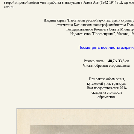
второй мировой войны жил и работал в эвакуации в Алма-Ате (1942-1944 гг.), где е
жизни.
Издание серии "Памятники русской архитектуры и скульпту
отпечатано Калиниским полиграфкомбинатом Гла
Государственного Комитета Совета Минист
Издательство "Просвещение", Москва, 19
Посмотреть все листы издани
Размер листа: ~
48,7 х 33,8
см.
Чистая обратная сторона листа.
При заказе обрамления,
купленной у нас гравюры,
Вам предоставляется
20%
скидка на стоимость
обрамления.