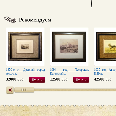
Рекомендуем
1850-е гг. Древний город
1994 год. Татарстан,
1935 год. Авто
Ассос в...
Казанский...
П.Вуд...
32000
12500
42500
руб.
руб.
руб.