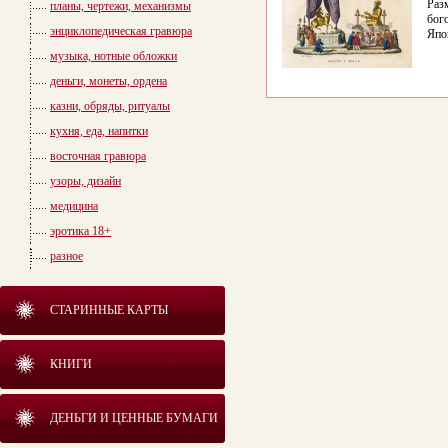
Раз
планы, чертежи, механизмы
бог
энциклопедическая гравюра
Япо
музыка, нотные обложки
деньги, монеты, ордена
казни, обряды, ритуалы
кухня, еда, напитки
восточная гравюра
узоры, дизайн
медицина
эротика 18+
разное
СТАРИННЫЕ КАРТЫ
КНИГИ
ДЕНЬГИ И ЦЕННЫЕ БУМАГИ