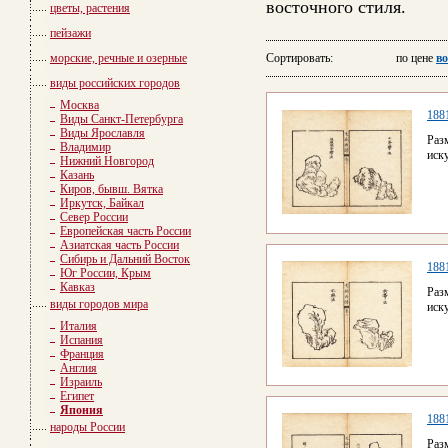
восточного стиля.
цветы, растения
пейзажи
морские, речные и озерные
Сортировать: по цене
во
виды российских городов
Москва
188
Виды Санкт-Петербурга
Виды Ярославля
Раз
Владимир
иск
Нижний Новгород
Казань
Киров, бывш. Вятка
Иркутск, Байкал
Север России
Европейская часть России
Азиатская часть России
Сибирь и Дальний Восток
188
Юг России, Крым
Кавказ
Раз
виды городов мира
иск
Италия
Испания
Франция
Англия
Израиль
Египет
Япония
188
народы России
Раз