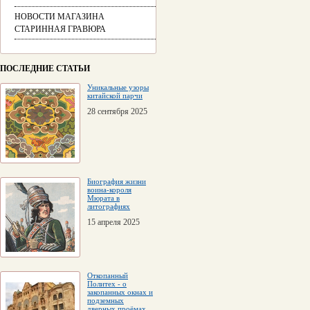
НОВОСТИ МАГАЗИНА
СТАРИННАЯ ГРАВЮРА
ПОСЛЕДНИЕ СТАТЬИ
Уникальные узоры
китайской парчи
28 сентября 2025
Биография жизни
воина-короля
Мюрата в
литографиях
15 апреля 2025
Откопанный
Политех - о
закопанных окнах и
подземных
дверных проёмах