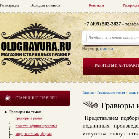
Регистрация
Вход для клиентов
Контакты
Распрода
+7 (495) 502-3837
- телефо
Например,
гравюра
РАРИТЕТЫ И АРТЕФАКТ
Главная
»
Гравюры по темам
»
виды 
СТАРИННЫЕ ГРАВЮРЫ
Гравюры и
Гравюры по темам
Представляем подборк
гравюры в рамах
подлинных произвед
плакаты, афиши и реклама
искусства станут ст
мода, костюмы, форма