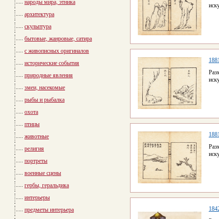
народы мира, этника
иск
архитектура
скульптура
бытовые, жанровые, сатира
с живописных оригиналов
188
исторические события
Раз
природные явления
иск
змеи, насекомые
рыбы и рыбалка
охота
птицы
188
животные
Раз
религия
иск
портреты
военные сцены
гербы, геральдика
интерьеры
184
предметы интерьера