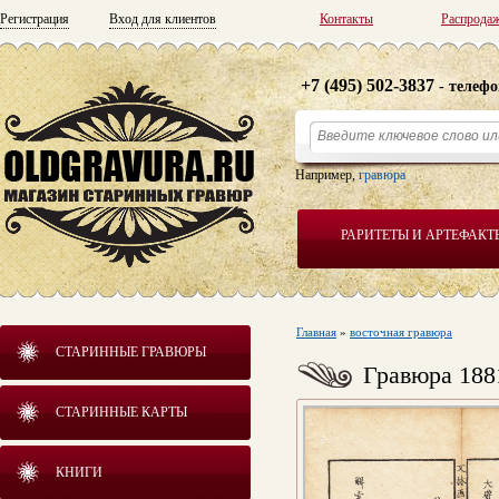
Регистрация
Вход для клиентов
Контакты
Распрода
+7 (495) 502-3837
- телефо
Например,
гравюра
РАРИТЕТЫ И АРТЕФАКТ
Главная
»
восточная гравюра
СТАРИННЫЕ ГРАВЮРЫ
Гравюра 188
СТАРИННЫЕ КАРТЫ
КНИГИ