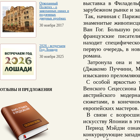
выставка в Филадель
Откопанный
Политех - о
зарубежном рынке и за
закопанных окнах и
подземных
Так, начиная с Парижс
дверных проёмах
знаменитые живописцы
30 ноября 2017
Ван Гог. Большую рол
французские писател
находит специфическо
2026 - встречаем
первую очередь, в но
Год Лошади
романа.
30 ноября 2025
Затронула она и муз
(Джакомо Пуччини, Мо
изысканно преломляющ
С особой яркостью т
Венского Сецессиона 
ОТЗЫВЫ И ПРЕДЛОЖЕНИЯ
австрийского модер
сюжетами, в конечно
европейских мастеров.
В связи с возросшим
искусству Японии в эт
Период Мэйдзи ознаме
конкурирующие западн