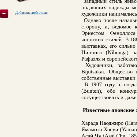
Западный стиль живоп
подающих надежды мол
Добавить свой отзыв
художники нанимались,
Однако после начальн
сторону, и, ведомое 
Эрнестом Феноллоса 
японских стилей. В 18
выставках, его сильн
Нинонга (Nihonga) р
Рафаэля и европейског
Художники, работаю
Bijutsukai, Общество
собственные выставки 
В 1907 году, с созда
(Bunten), обе конк
сосуществовать и даже
Известные японские 
Харада Наоджиро (Hara
Ямамото Хосуи (Yamam
Асай Чу (Asai Chu, 18