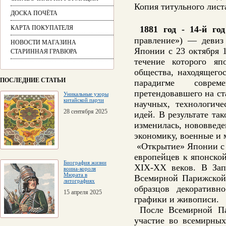
Копия титульного лист
ДОСКА ПОЧЁТА
КАРТА ПОКУПАТЕЛЯ
1881 год - 14-й г
правление») — девиз
НОВОСТИ МАГАЗИНА
Японии с 23 октября 1
СТАРИННАЯ ГРАВЮРА
течение которого яп
общества, находящего
ПОСЛЕДНИЕ СТАТЬИ
парадигме совреме
претендовавшего на ст
Уникальные узоры
китайской парчи
научных, технологиче
28 сентября 2025
идей. В результате та
изменилась, нововведе
экономику, военные и
«Открытие» Японии с 
европейцев к японско
Биография жизни
XIX-XX веков. В Зап
воина-короля
Мюрата в
Всемирной Парижской 
литографиях
образцов декоративн
15 апреля 2025
графики и живописи.
После Всемирной Пар
участие во всемирных