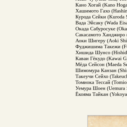
Кано Хогай (Kano Hoga
Хашимото Гахо (Hashim
Курода Сейки (Kuroda S
Вада Эйсаку (Wada Eis
Окада Сабуросуке (Oka
Сакасамото Ханджиро (
Аоки Шигеру (Aoki Shi
Фуджишима Такежи (Fuj
Хишида Шунсо (Hishida
Каваи Гёкудо (Kawai G
Мёда Сейсон (Maeda Se
Шимомура Канзан (Shi
Такеучи Сейхо (Takeuch
Томиока Тессай (Tomiok
Уемура Шоен (Uemura 
Ёкояма Тайкан (Yokoya