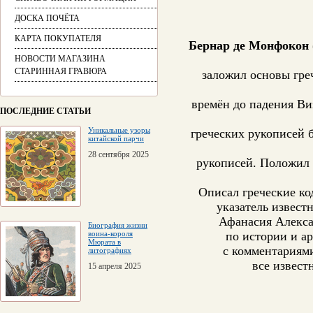
ДОСКА ПОЧЁТА
КАРТА ПОКУПАТЕЛЯ
Бернар де Монфокон
НОВОСТИ МАГАЗИНА
СТАРИННАЯ ГРАВЮРА
заложил основы гре
времён до падения Ви
ПОСЛЕДНИЕ СТАТЬИ
Уникальные узоры
греческих рукописей
китайской парчи
28 сентября 2025
рукописей. Положил 
Описал греческие ко
указатель извест
Афанасия Алекса
Биография жизни
воина-короля
по истории и а
Мюрата в
с комментариями
литографиях
все извест
15 апреля 2025