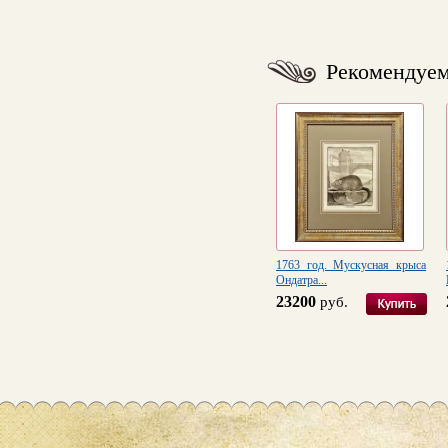
Рекомендуе
1763 год. Мускусная крыса
Ондатра...
23200
руб.