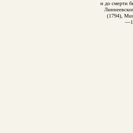
и до смерти 
Линнеевског
(1794), Mu
—18