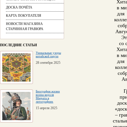
Хита
в ми
ДОСКА ПОЧЁТА
для
КАРТА ПОКУПАТЕЛЯ
колл
НОВОСТИ МАГАЗИНА
соб
СТАРИННАЯ ГРАВЮРА
Авгу
Эт
со 
ПОСЛЕДНИЕ СТАТЬИ
Хита
Уникальные узоры
в ми
китайской парчи
для
28 сентября 2025
колл
соб
Ав
Г
Биография жизни
воина-короля
при
Мюрата в
литографиях
доск
15 апреля 2025
«дос
– гр
стальн
гравю