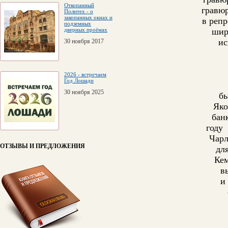
Откопанный
гравюр
Политех - о
закопанных окнах и
в репр
подземных
дверных проёмах
шир
ис
30 ноября 2017
2026 - встречаем
Год Лошади
30 ноября 2025
бы
Яко
бан
году
Чарл
ОТЗЫВЫ И ПРЕДЛОЖЕНИЯ
дл
Ке
в
и