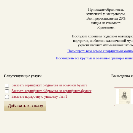
При заказе обрамления,
купленной у нас гравюры,
Вам предоставляется 20%
скидка на стоимость
обрамления.
Послужит хорошим подарком коллекци
портретов, любителю классической муз
украсит кабинет музыкальной школы
Посмотреть всю серию с портретами компо
Посмотреть все круглые и овальные гравюры наше
Сопутствующие услуги
Вы недавно с
Заказать сертификат oldgravura на обычной бумаге
Заказать сертификат oldgravura на сертификат-бумаге
Заказать подарочную упаковку Тип 1