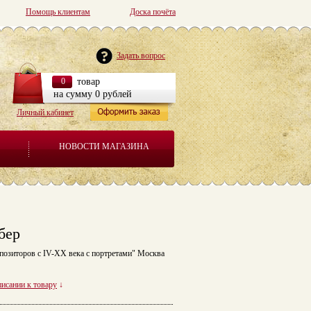
Помощь клиентам
Доска почёта
Задать вопрос
0
товар
на сумму 0 рублей
Личный кабинет
НОВОСТИ МАГАЗИНА
бер
позиторов с IV-XX века с портретами" Москва
писании к товару
↓