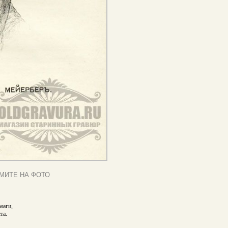
МИТЕ НА ФОТО
маги,
та.