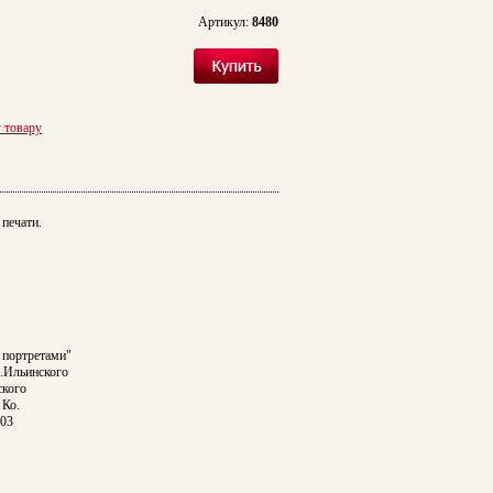
Артикул:
8480
у товару
печати.
 портретами"
А.Ильинского
ского
 Ко.
903