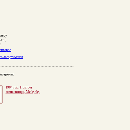
онеру
ыки,
.
зиторов
го ассортимента
мотрели:
1904 год. Портрет
композитора, Мейербер