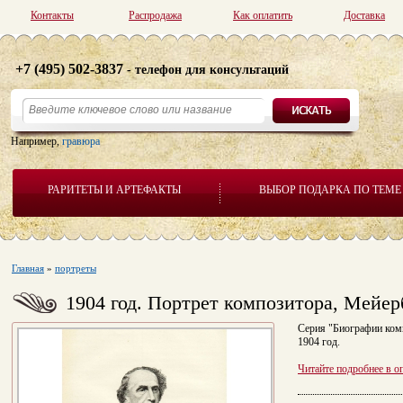
Контакты
Распродажа
Как оплатить
Доставка
+7 (495) 502-3837
- телефон для консультаций
Например,
гравюра
РАРИТЕТЫ И АРТЕФАКТЫ
ВЫБОР ПОДАРКА ПО ТЕМЕ
Главная
»
портреты
1904 год. Портрет композитора, Мейер
Серия "Биографии ком
1904 год.
Читайте подробнее в о