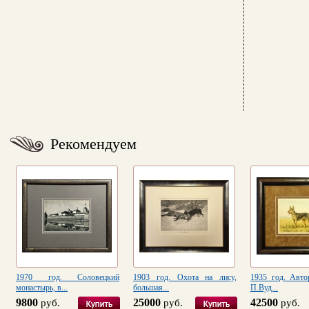
Рекомендуем
1970 год. Соловецкий
1903 год. Охота на лису,
1935 год. Авто
монастырь, в...
большая...
П.Вуд...
9800
25000
42500
руб.
руб.
руб.