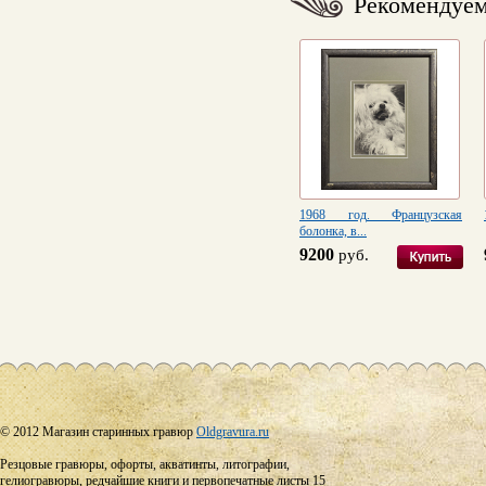
Рекомендуе
1968 год. Французская
болонка, в...
9200
руб.
© 2012 Магазин старинных гравюр
Oldgravura.ru
Резцовые гравюры, офорты, акватинты, литографии,
гелиогравюры, редчайшие книги и первопечатные листы 15