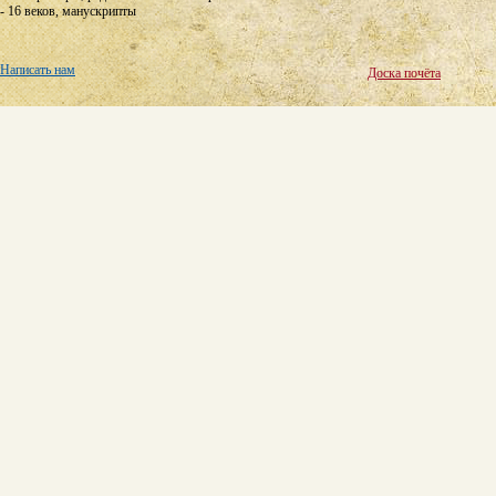
- 16 веков, манускрипты
Написать нам
Доска почёта