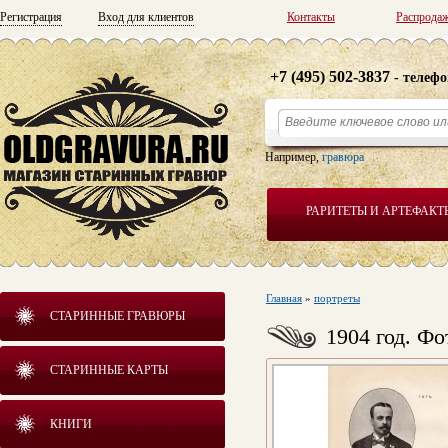
Регистрация
Вход для клиентов
Контакты
Распрода
+7 (495) 502-3837
- телефо
Например,
гравюра
РАРИТЕТЫ И АРТЕФАКТ
Главная
»
портреты
СТАРИННЫЕ ГРАВЮРЫ
1904 год. Ф
СТАРИННЫЕ КАРТЫ
КНИГИ