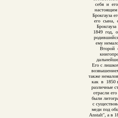
себя и его
настоящим 
Брокгауза е
его сына, 
Брокгауза
1849 год, о
родившийся 
ему немало
Второй с
книгопр
дальнейше
Его с лишко
возвышением
также немалов
как в 1850 г
различные с
отрасли его
были литогр
с существов
меди под общ
Anstalt", а в