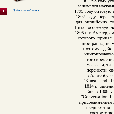
а в 1793 году уе
занимался наукам
Добавить свой отзыв
1795 году оптовую
1802 году перевел
для английских то
Питая особенную на
1805 г. в Амстерда
которого принял н
иностранца, не 
поэтому дейст
книгопродавче
того времени
могло идти 
перенести св
в Альтенбург
"Kunst - und 
1814 г. замен
Еще в 1808 г.
"Conversation L
присоединением 
предприятия 
соответств