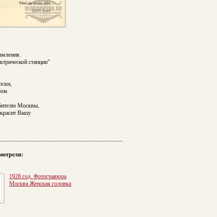
амления.
ктрической станции"
оски,
бом.
бителю Москвы,
украсит Вашу
мотрели:
1928 год. Фотогравюра
Москва Женская головка