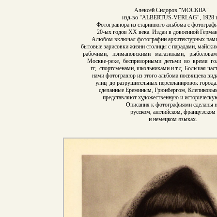
Алексей Сидоров "МОСКВА"
изд-во "ALBERTUS-VERLAG", 1928 
Фотогравюра из старинного альбома с фотогра
20-ых годов XX века. Издан в довоенной Герман
Алюбом включал фотографии архитектурных памя
бытовые зарисовки жизни столицы с парадами, майски
рабочими, нэпмановскими магазинами, рыболова
Москве-реке, беспризорными детьми во время го
гг, спортсменами, школьниками и т.д. Большая час
нами фотогравюр из этого альбома посвящена ви
улиц до разрушительных перепланировок города
сделанные Ереминым, Грюнбергом, Клепиковым
представляют художественную и историческую
Описания к фотографиями сделаны 
русском, английском, французском
и немецком языках.