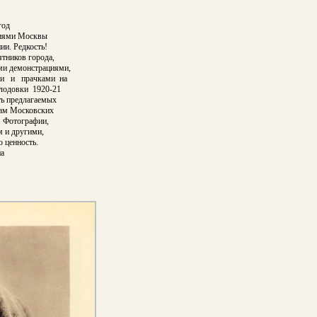
год
фиями Москвы
ии. Редкость!
тников города,
ми демонстрациями,
ми и прачками на
лодовки 1920-21
ть предлагаемых
дам Московских
. Фотографии,
 и другими,
 ценность.
на