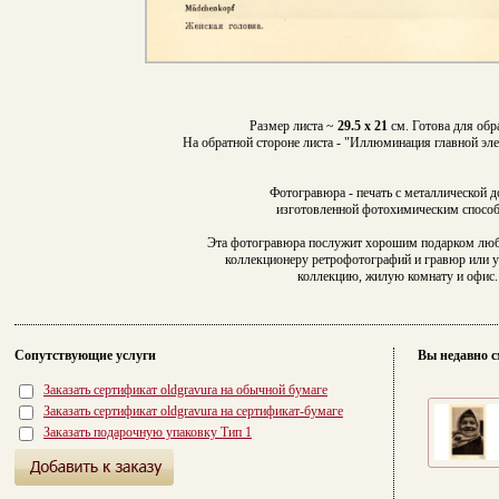
Размер листа ~
29.5 х 21
см. Готова для обр
На обратной стороне листа - "Иллюминация главной эле
Фотогравюра - печать с металлической д
изготовленной фотохимическим спосо
Эта фотогравюра послужит хорошим подарком лю
коллекционеру ретрофотографий и гравюр или 
коллекцию, жилую комнату и офис.
Сопутствующие услуги
Вы недавно с
Заказать сертификат oldgravura на обычной бумаге
Заказать сертификат oldgravura на сертификат-бумаге
Заказать подарочную упаковку Тип 1