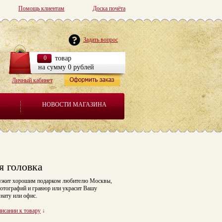
Помощь клиентам
Доска почёта
Задать вопрос
0
товар
на сумму 0 рублей
Личный кабинет
НОВОСТИ МАГАЗИНА
я головка
лужит хорошим подарком любителю Москвы,
фотографий и гравюр или украсит Вашу
нату или офис.
писании к товару
↓