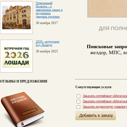
Откопанный
Политех - о
закопанных окнах и
подземных
дверных проёмах
30 ноября 2017
ДЛЯ ПОЛН
2026 - встречаем
Год Лошади
Поисковые запро
30 ноября 2025
желдор, МПС, в
ОТЗЫВЫ И ПРЕДЛОЖЕНИЯ
Сопутствующие услуги
Заказать сертификат oldgravur
Заказать сертификат oldgravur
Заказать подарочную упаковку