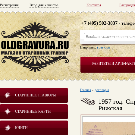
Регистрация
Вход для клиентов
Контакты
Распрода
+7 (495) 502-3837
- телефо
Например,
гравюра
РАРИТЕТЫ И АРТЕФАКТ
Главная
»
договоры
СТАРИННЫЕ ГРАВЮРЫ
1957 год. Сп
Рижская
СТАРИННЫЕ КАРТЫ
КНИГИ