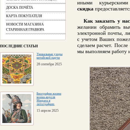
иными курьерским
ДОСКА ПОЧЁТА
скидка
предоставляетс
КАРТА ПОКУПАТЕЛЯ
Как заказать у на
НОВОСТИ МАГАЗИНА
желании обрамить вы
СТАРИННАЯ ГРАВЮРА
электронной почты, л
с учетом Ваших пожел
сделаем расчет. Посл
ПОСЛЕДНИЕ СТАТЬИ
мы выполняем работу и
Уникальные узоры
китайской парчи
28 сентября 2025
Биография жизни
воина-короля
Мюрата в
литографиях
15 апреля 2025