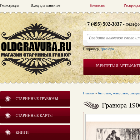
Регистрация
Вход для клиентов
Контакты
Распрода
+7 (495) 502-3837
- телефо
Например,
гравюра
РАРИТЕТЫ И АРТЕФАКТ
Главная
»
бытовые, жанровые, сатира
СТАРИННЫЕ ГРАВЮРЫ
Гравюра 190
СТАРИННЫЕ КАРТЫ
КНИГИ