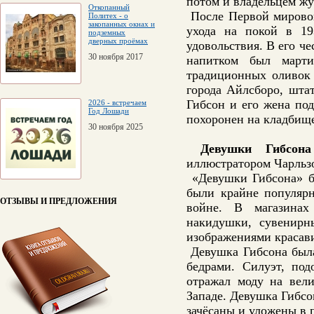
потом и владельцем жу
Откопанный
После Первой мировой
Политех - о
закопанных окнах и
ухода на покой в 19
подземных
дверных проёмах
удовольствия. В его ч
30 ноября 2017
напитком был март
традиционных оливок 
города Айлсборо, шта
Гибсон и его жена по
2026 - встречаем
Год Лошади
похоронен на кладбище
30 ноября 2025
Девушки Гибсона
иллюстратором Чарльз
«Девушки Гибсона» б
были крайне популяр
ОТЗЫВЫ И ПРЕДЛОЖЕНИЯ
войне. В магазинах 
накидушки, сувенирн
изображениями красави
Девушка Гибсона была
бедрами. Силуэт, под
отражал моду на вел
Западе. Девушка Гибсо
зачёсаны и уложены в 