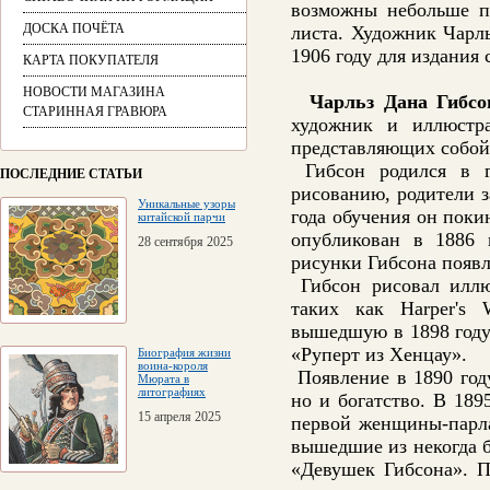
возможны небольше пя
ДОСКА ПОЧЁТА
листа.
Художник Чарль
1906 году для издания
КАРТА ПОКУПАТЕЛЯ
НОВОСТИ МАГАЗИНА
Чарльз Дана Гибсо
СТАРИННАЯ ГРАВЮРА
художник и иллюстра
представляющих собой
Гибсон родился в го
ПОСЛЕДНИЕ СТАТЬИ
рисованию, родители з
Уникальные узоры
года обучения он поки
китайской парчи
опубликован в 1886 
28 сентября 2025
рисунки Гибсона появля
Гибсон рисовал иллю
таких как Harper's W
вышедшую в 1898 году
«Руперт из Хенцау».
Биография жизни
воина-короля
Появление в 1890 год
Мюрата в
литографиях
но и богатство. В 189
15 апреля 2025
первой женщины-парла
вышедшие из некогда б
«Девушек Гибсона». П