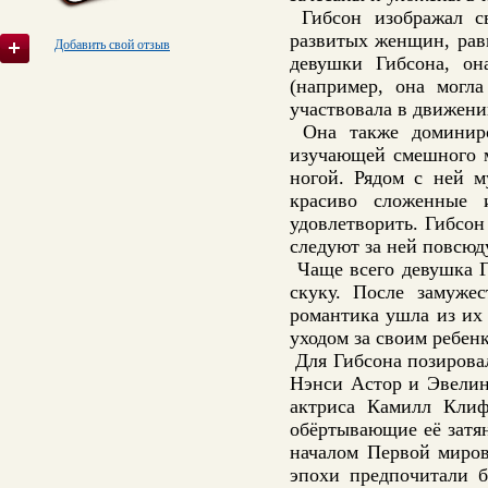
Гибсон изображал св
развитых женщин, рав
Добавить свой отзыв
девушки Гибсона, он
(например, она могл
участвовала в движени
Она также доминиро
изучающей смешного м
ногой. Рядом с ней м
красиво сложенные
удовлетворить. Гибсон
следуют за ней повсюд
Чаще всего девушка Г
скуку. После замужес
романтика ушла из их
уходом за своим ребен
Для Гибсона позировал
Нэнси Астор и Эвелин
актриса Камилл Клиф
обёртывающие её затян
началом Первой миро
эпохи предпочитали б