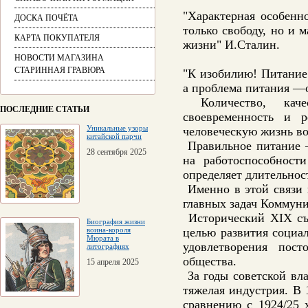
"Характерная особенн
ДОСКА ПОЧЁТА
только свободу, но и 
КАРТА ПОКУПАТЕЛЯ
жизни" И.Сталин.
НОВОСТИ МАГАЗИНА
СТАРИННАЯ ГРАВЮРА
"К изобилию! Питание
а проблема питания —о
Количество, качес
ПОСЛЕДНИЕ СТАТЬИ
своевременность и 
Уникальные узоры
человеческую жизнь во
китайской парчи
Правильное питание —
28 сентября 2025
на работоспособност
определяет длительнос
Именно в этой связи 
главных задач Коммуни
Исторический ХIХ съе
Биография жизни
воина-короля
целью развития социал
Мюрата в
удовлетворения пост
литографиях
общества.
15 апреля 2025
За годы советской вла
тяжелая индустрия. В
сравнению с 1924/25 