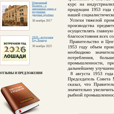
Откопанный
курс на индустриали
Политех - о
продукции 1953 года 
закопанных окнах и
подземных
нашей социалистическ
дверных проёмах
Успехи тяжелой промы
30 ноября 2017
производства предме
осуществлять главную
благосостояния всех с
2026 - встречаем
Год Лошади
Правительство и Цент
30 ноября 2025
1953 году объем прои
необходимо значите
потребления, бол
промышленности, пр
дальнейшему улучшени
8 августа 1953 года
ОТЗЫВЫ И ПРЕДЛОЖЕНИЯ
Председатель Совета
сказал, что Правите
значительно увеличить
рыбной промышленности