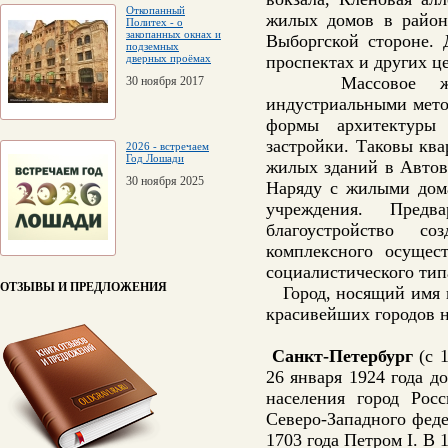
Откопанный
жилых домов в районе
Политех - о
закопанных окнах и
Выборгской стороне. 
подземных
дверных проёмах
проспектах и других ц
Массовое жилищн
30 ноября 2017
индустриальными мето
формы архитектуры 
застройки. Таковы кв
2026 - встречаем
Год Лошади
жилых зданий в Автов
30 ноября 2025
Наряду с жилыми дома
учреждения. Предв
благоустройство с
комплексного осущес
социалистического типа
ОТЗЫВЫ И ПРЕДЛОЖЕНИЯ
Город, носящий имя ве
красивейших городов н
Санкт-Петербург
(с 1
26 января 1924 года д
населения город Рос
Северо-Западного феде
1703 года Петром I. В 