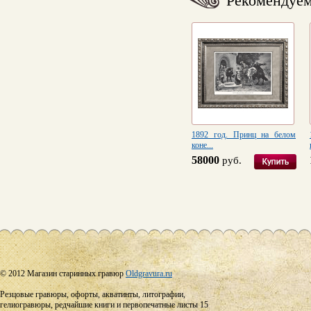
Рекомендуе
1892 год. Принц на белом
коне...
58000
руб.
© 2012 Магазин старинных гравюр
Oldgravura.ru
Резцовые гравюры, офорты, акватинты, литографии,
гелиогравюры, редчайшие книги и первопечатные листы 15