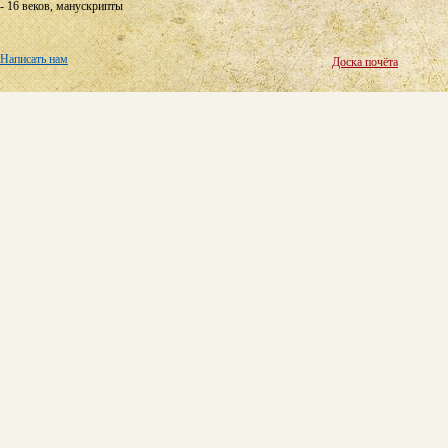
- 16 веков, манускрипты
Написать нам
Доска почёта