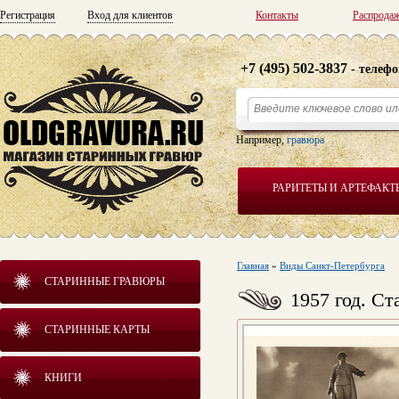
Регистрация
Вход для клиентов
Контакты
Распрода
+7 (495) 502-3837
- телефо
Например,
гравюра
РАРИТЕТЫ И АРТЕФАКТ
Главная
»
Виды Санкт-Петербурга
СТАРИННЫЕ ГРАВЮРЫ
1957 год. С
СТАРИННЫЕ КАРТЫ
КНИГИ