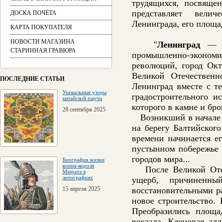
трудящихся, посвяще
представляет велич
ДОСКА ПОЧЁТА
Ленинграда, его площа
КАРТА ПОКУПАТЕЛЯ
НОВОСТИ МАГАЗИНА
"
Ленинград
— вт
СТАРИННАЯ ГРАВЮРА
промышленно-экономи
революций, город Окт
Великой Отечествен
ПОСЛЕДНИЕ СТАТЬИ
Ленинград вместе с т
Уникальные узоры
градостроительного и
китайской парчи
которого в камне и бро
28 сентября 2025
Возникший в начале Х
на берегу Балтийского
времени начинается ег
пустынном побережье 
городов мира...
Биография жизни
воина-короля
После Великой Отеч
Мюрата в
литографиях
ущерб, причиненн
15 апреля 2025
восстановительными р
новое строительство.
Преобразились площа
вокзала, Кленовая ал