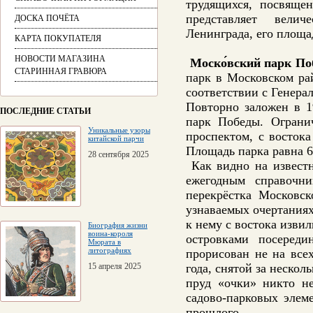
трудящихся, посвяще
представляет велич
ДОСКА ПОЧЁТА
Ленинграда, его площа
КАРТА ПОКУПАТЕЛЯ
НОВОСТИ МАГАЗИНА
Моско́вский парк По
СТАРИННАЯ ГРАВЮРА
парк в Московском ра
соответствии с Генера
Повторно заложен в 1
ПОСЛЕДНИЕ СТАТЬИ
парк Победы. Ограни
Уникальные узоры
проспектом, с восток
китайской парчи
Площадь парка равна 6
28 сентября 2025
Как видно на известн
ежегодным справочни
перекрёстка Московс
узнаваемых очертаниях
к нему с востока изви
Биография жизни
воина-короля
островками посере
Мюрата в
литографиях
прорисован не на все
15 апреля 2025
года, снятой за нескол
пруд «очки» никто не
садово-парковых элем
прошлого.