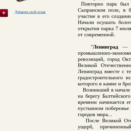
Повторно парк был 
Сызранском поле, в 
Добавить свой отзыв
участие в его создани
Начали осушать болот
открытия парка 7 июля
от современной.
"
Ленинград
— вт
промышленно-экономи
революций, город Окт
Великой Отечествен
Ленинград вместе с т
градостроительного и
которого в камне и бро
Возникший в начале Х
на берегу Балтийского
времени начинается ег
пустынном побережье 
городов мира...
После Великой Отеч
ущерб, причиненн