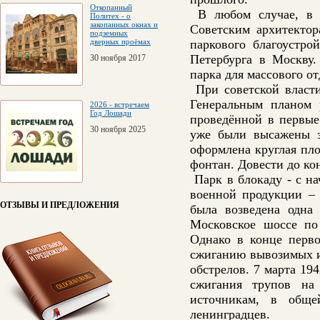
Откопанный
В любом случае, в 1
Политех - о
закопанных окнах и
Советским архитектор
подземных
дверных проёмах
паркового благоустро
Петербурга в Москву.
30 ноября 2017
парка для массового о
При советской власти
Генеральным планом 
2026 - встречаем
Год Лошади
проведённой в первые
30 ноября 2025
уже были высажены з
оформлена круглая пл
фонтан. Довести до ко
Парк в блокаду - с н
военной продукции – 
ОТЗЫВЫ И ПРЕДЛОЖЕНИЯ
была возведена одна 
Московское шоссе по
Однако в конце перво
сжиганию вывозимых и
обстрелов. 7 марта 19
сжигания трупов на
источникам, в общ
ленинградцев.