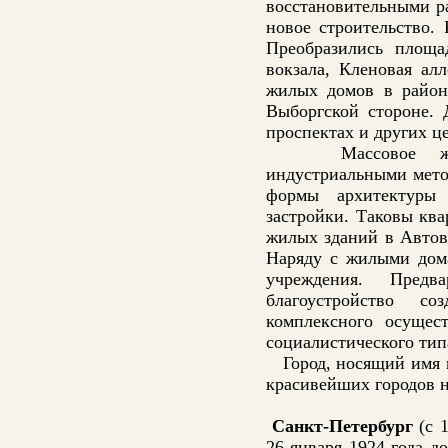
восстановительными р
новое строительство.
Преобразились площа
вокзала, Кленовая ал
жилых домов в районе
Выборгской стороне. 
проспектах и других ц
Массовое жилищн
индустриальными мето
формы архитектуры 
застройки. Таковы кв
жилых зданий в Автов
Наряду с жилыми дома
учреждения. Предв
благоустройство с
комплексного осущес
социалистического типа
Город, носящий имя ве
красивейших городов н
Санкт-Петербург
(с 1
26 января 1924 года д