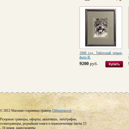
1968 год. Тибетский терьер,
фото В.
9200
руб.
© 2012 Магазин старинных гравюр
Oldgravura.ru
Резцовые гравюры, офорты, акватинты, литографии,
гелиогравюры, редчайшие книги и первопечатные листы 15
- 16 веков, манускрипты