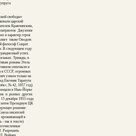
супруга
ской свободы»
ковали царский
сателем Кравчинским,
 патриотов Джузеппе
з и характер героя
ниге также Оводом.
й философ Сократ.
. В следующем году
грандиозный успех.
 языках. Трижды, в
тивам романа Этель
авили спектакли и
и в СССР, огромных
ч узнала только на
ед Евгения Таратута
к», № 42, 1957 год).
навещали в Нью-Йорке
ков и разных других
15 декабря 1955 года
и затем Президиум ЦК
едующее решение:
Союза писателей
а проживающей в
- так в тексте)
огочисленные
2. Разрешить
 Л. Войнич