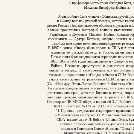
и профессора математики Джорджа Буля, 
Михаила-Вильфреда Войнича.
Этель Войнич была членом «Общества друзей рус
и «Фонда вольной русской прессы», которые крити
режим России. Под впечатлением общения с русским пи
а также прочитанных биографий великих итальянских
Гарибальди и Джузеппе Мадзини Войнич создала обра
своей книги — Артура Бертона, который зовется в к
Такой же псевдоним имел знаменитый древнегречески
В 1897 г. книга «Овод» была издана в США и Англии
появился её русский перевод в России, где он имел 
Позже книга была неоднократно переиздана на многих
1928, 1955 и 1980 годах вышли фильмы «Овод» по мо
Войнич. Несколько драматургов и режиссёров предст
оперы в театрах. О своей невероятной популярност
тиражах и экранизациях «Овода» забытая в США Войни
закате своей жизни: её разыскала в США литературов
(См. «Наш друг Этель Лилиан Войнич» Библиотека «Огонё
Ей стали приходить письма от советских читателей, её 
делегации пионеров, артистов Большого театра, моря
советских граждан, оказывавшихся по работе в США. 
Секретариат ЦК КПСС обсудил вопрос об Э.Л. Войнич 
КПСС (протокол № 175 от 19.12.1955) утвердил сл
"1. Принять предложение секретариата правления 
и Министерства культуры СССР о выплате гонорар
США писательнице Л. Войнич (Лилиан Этель Буль 
в сумме 15 тысяч американских долларов за мн
издания в Советском Союзе её романа "Овод". 
Министерству культуры СССР передать в дар