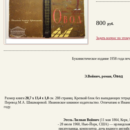
800
руб.
Задать вопрос по этом
Букинистическое издание 1958 года печ
Овод
Э.Войнич, роман,
Размер книги
20,7 х 13,4 х 1,8
см. 288 страниц. Крепкий блок без выпадающих тетраде
Перевод М.А. Шишмаревой. Ивановское книжное издательство. Отпечатано в Ивано
году.
Этель Лилиан Войнич
(11 мая 1864, Корк,
- 28 июля 1960, Нью-Йорк, США) — ирландская 
писательница, композитор, дочь видного английс