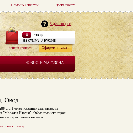
Помощь клиентам
Доска почёта
Задать вопрос
0
товар
на сумму 0 рублей
Личный кабинет
НОВОСТИ МАГАЗИНА
, Овод
 288 стр. Роман посвящен деятельности
и "Молодая Италия". Образ главного героя
имером героя-революционера
писании к товару
↓