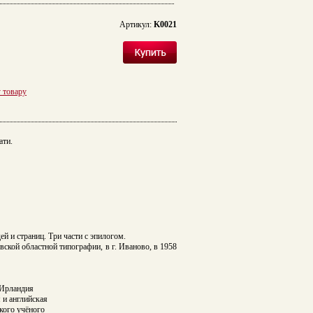
Артикул:
K0021
у товару
ати.
й и страниц. Три части с эпилогом.
вской областной типографии
, в
г. Иваново, в
1958
 Ирландия
и английская
кого учёного