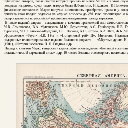
публиковал авторов, после смерти которых прошло не менее
50
лет - в этом случ
гонорара: например, среди таких авторов были Д.Фонвизин, И.Кольцов, И.Полежаев,
финансовое положение, Маркс получил возможность приобретать права и у насле
принесла свои плоды: подписка на журнал возросла до
250 тыс.
экземпляров и б
распространялись по российской провинции невиданными прежде тиражами.
В числе изданий фирмы - выпущенные в качестве приложений или самостоятельно
М.В. Ломоносова, В.А. Жуковского, М.Ю. Лермонтова, А.С. Грибоедова, Н.В. Го
Тургенева, М.Е. Салтыкова-Щедрина, Н.С. Лескова, А.П. Чехова, А.А. Фета, Ж.Б. Мо
оформленные «Фауст» И.В. Гёте и «Потерянный рай» Дж. Мильтона. Издавалис
подарочные иллюстрированные издания большого формата — «Мёртвые души» Н. 
(
1901
), «История искусств» П. П. Гнедича и др.
Наряду с книгами Маркс выпускал и картографические издания: «Большой всемирны
и статистический карманный атлас» и др. 16 листов Большого всемирного настольно