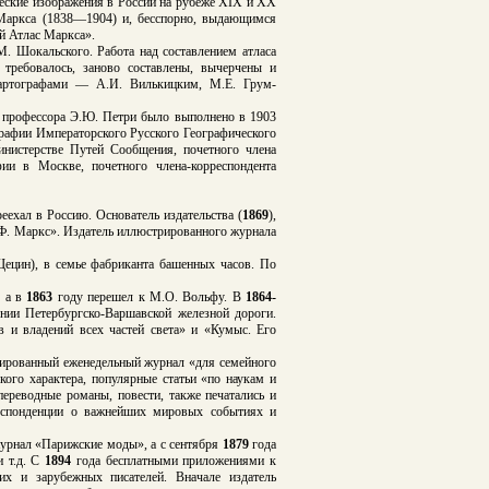
ские изображения в России на рубеже XIX и XX
 Маркса (1838—1904) и, бесспорно, выдающимся
й Атлас Маркса».
 Шокальского. Работа над составлением атласа
 требовалось, заново составлены, вычерчены и
картографами — А.И. Вилькицким, М.Е. Грум-
й профессора Э.Ю. Петри было выполнено в 1903
графии Императорского Русского Географического
инистерстве Путей Сообщения, почетного члена
ии в Москве, почетного члена-корреспондента
еехал в Россию. Основатель издательства (
1869
),
.Ф. Маркс». Издатель иллюстрированного журнала
цин), в семье фабриканта башенных часов. По
, а в
1863
году перешел к М.О. Вольфу. В
1864-
нии Петербургско-Варшавской железной дороги.
в и владений всех частей света» и «Кумыс. Его
ированный еженедельный журнал «для семейного
ого характера, популярные статьи «по наукам и
переводные романы, повести, также печатались и
респонденции о важнейших мировых событиях и
журнал «Парижские моды», а с сентября
1879
года
и т.д. С
1894
года бесплатными приложениями к
их и зарубежных писателей. Вначале издатель