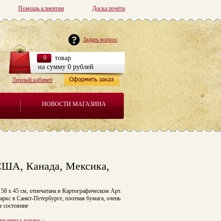
Помощь клиентам
Доска почёта
Задать вопрос
0
товар
на сумму 0 рублей
Личный кабинет
НОВОСТИ МАГАЗИНА
 США, Канада, Мексика,
58 х 45 см, отпечатана в Картографическом Арт.
аркс в Санкт-Петербурге, плотная бумага, очень
е состояние
писании к товару
↓