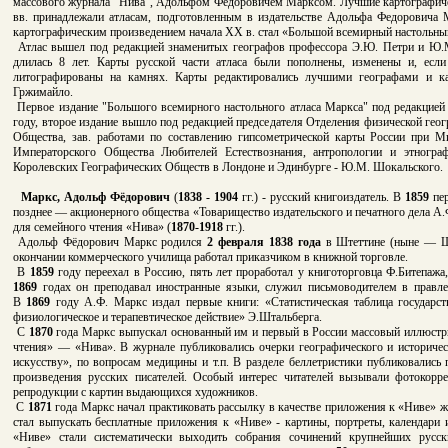
массового журнала "Нива", Адольфом Фёдоровичем Марксом. Лучшие картографиче
вв. принадлежали атласам, подготовленным в издательстве Адольфа Федоровича
картографическим произведением начала XX в. стал «Большой всемирный настольны
Атлас вышел под редакцией знаменитых географов профессора Э.Ю. Петри и Ю.М.
длилась 8 лет. Карты русской части атласа были пополнены, изменены и, если
литографированы на камнях. Карты редактировались лучшими географами и 
Гржимайло.
Первое издание "Большого всемирного настольного атласа Маркса" под редакцие
году, второе издание вышло под редакцией председателя Отделения физической гео
Общества, зав. работами по составлению гипсометрической карты России при М
Императорского Общества Любителей Естествознания, антропологии и этнограф
Королевских Географических Обществ в Лондоне и Эдинбурге - Ю.М. Шокальского.
Маркс, Адольф Фёдорович
(
1838 - 1904
гг.) - русский книгоиздатель. В
1859
пер
позднее — акционерного общества «Товарищество издательского и печатного дела А
для семейного чтения «Нива» (
1870-1918
гг.).
Адольф Фёдорович Маркс родился
2 февраля 1838 года
в Штеттине (ныне — Ще
окончании коммерческого училища работал приказчиком в книжной торговле.
В
1859
году переехал в Россию, пять лет проработал у книготорговца Ф.Битепажа
1869
годах он преподавал иностранные языки, служил письмоводителем в правле
В
1869
году А.Ф. Маркс издал первые книги: «Статистическая таблица государст
физиологическое и терапевтическое действие» Э.Штальберга.
С
1870
года Маркс выпускал основанный им и первый в России массовый иллюстр
чтения» — «Нива». В журнале публиковались очерки географического и историческ
искусству», по вопросам медицины и т.п. В разделе беллетристики публиковались 
произведения русских писателей. Особый интерес читателей вызывали фотокор
репродукции с картин выдающихся художников.
С
1871
года Маркс начал практиковать рассылку в качестве приложения к «Ниве» 
стал выпускать бесплатные приложения к «Ниве» - картины, портреты, календари 
«Ниве» стали систематически выходить собрания сочинений крупнейших русск