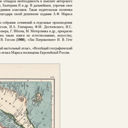
ае отпадала необходимость в выплате авторского
 Екатерина II и др. В дальнейшем, упрочив свое
дников классиков. Такая издательская политика
лагодаря своей дешевизне издания А.Ф. Маркса
 собрания сочинений и отдельные произведения
голя, И.А. Гончарова, Ф.М. Достоевского, И.С.
льера, Г. Ибсена, М. Метерлинка и др., прекрасно
ь также книги по естествознанию, искусству,
В. Гоголя (
1900
), «Лис Патрикеевич» И. В. Гете
й настольный атлас», «Всеобщий географический
го атласа Маркса посвящены Европейской России.