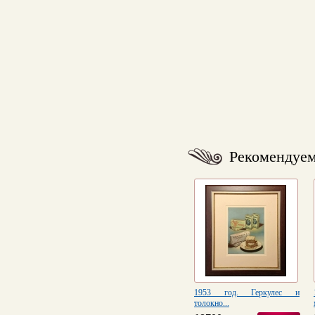
Рекомендуе
1953 год. Геркулес и
толокно...