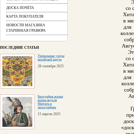
Э
со 
ДОСКА ПОЧЁТА
Хита
КАРТА ПОКУПАТЕЛЯ
в ми
НОВОСТИ МАГАЗИНА
для
СТАРИННАЯ ГРАВЮРА
колл
соб
Авгу
ПОСЛЕДНИЕ СТАТЬИ
Эт
Уникальные узоры
со 
китайской парчи
Хита
28 сентября 2025
в ми
для
колл
соб
Ав
Биография жизни
воина-короля
Мюрата в
литографиях
Г
15 апреля 2025
при
доск
«дос
– гр