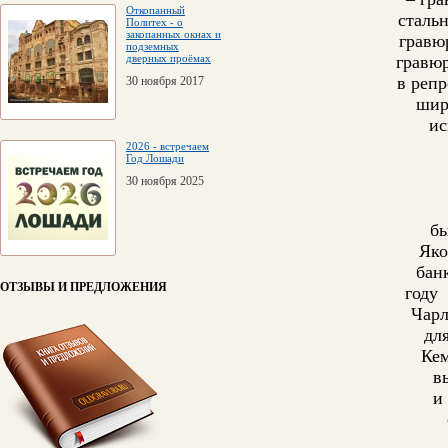
Откопанный
стальн
Политех - о
закопанных окнах и
гравю
подземных
дверных проёмах
гравюр
в репр
30 ноября 2017
шир
ис
2026 - встречаем
Год Лошади
30 ноября 2025
бы
Яко
бан
ОТЗЫВЫ И ПРЕДЛОЖЕНИЯ
году
Чарл
дл
Ке
в
и