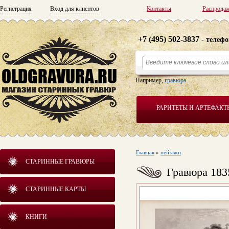
Регистрация
Вход для клиентов
Контакты
Распрода
+7 (495) 502-3837
- телефо
Например,
гравюра
РАРИТЕТЫ И АРТЕФАКТ
Главная
»
пейзажи
СТАРИННЫЕ ГРАВЮРЫ
Гравюра 183
СТАРИННЫЕ КАРТЫ
КНИГИ