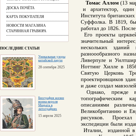
Томас Аллом
(13 ма
ДОСКА ПОЧЁТА
и архитектор, один и
Института британских 
КАРТА ПОКУПАТЕЛЯ
Суффолка. В 1819, бы
НОВОСТИ МАГАЗИНА
работал до 1826. Посл
СТАРИННАЯ ГРАВЮРА
Его проекты церквей
значительный интере
нескольких зданий
ПОСЛЕДНИЕ СТАТЬИ
разноообразного наз
Уникальные узоры
Ливерпуле и Уилтшир
китайской парчи
Ноттинг Хилле в 185
28 сентября 2025
Святую Церковь Тр
проектировщиков здан
и даже создал мавзоле
Однако, прежде вс
топографическим к
Биография жизни
воина-короля
описаниями различн
Мюрата в
литографиях
Великобританию и Евр
15 апреля 2025
рисунков. Проехал
экспедиции были изда
Италии, изданной в 