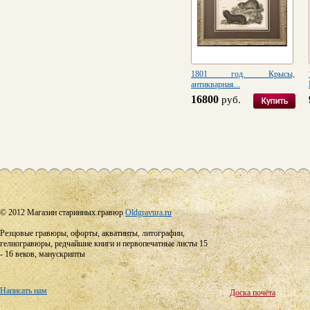
1801 год. Крысы,
антикварная...
16800
руб.
© 2012 Магазин старинных гравюр
Oldgravura.ru
Резцовые гравюры, офорты, акватинты, литографии,
гелиогравюры, редчайшие книги и первопечатные листы 15
- 16 веков, манускрипты
Написать нам
Доска почёта