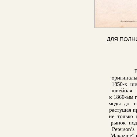
ДЛЯ ПОЛН
В
оригиналь
1850-х ши
швейная 
к 1860-ым 
моды до ши
растущая п
не только 
рынок под
Peterson’
Magazine"