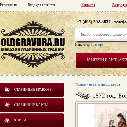
Регистрация
Вход для клиентов
Контакты
Распрода
+7 (495) 502-3837
- телефо
Например,
гравюра
РАРИТЕТЫ И АРТЕФАКТ
Главная
»
мода, костюмы, форма
СТАРИННЫЕ ГРАВЮРЫ
1872 год. 
СТАРИННЫЕ КАРТЫ
КНИГИ