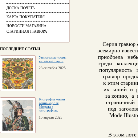
ДОСКА ПОЧЁТА
КАРТА ПОКУПАТЕЛЯ
НОВОСТИ МАГАЗИНА
СТАРИННАЯ ГРАВЮРА
Серия гравюр 
ПОСЛЕДНИЕ СТАТЬИ
всемирно извес
приобрела неб
Уникальные узоры
китайской парчи
среди коллекц
28 сентября 2025
популярность 
гравюр продол
к этим старин
их копий и р
за копию, а 
Биография жизни
страничный 
воина-короля
Мюрата в
под заголо
литографиях
Mode Illust
15 апреля 2025
В этом лоте