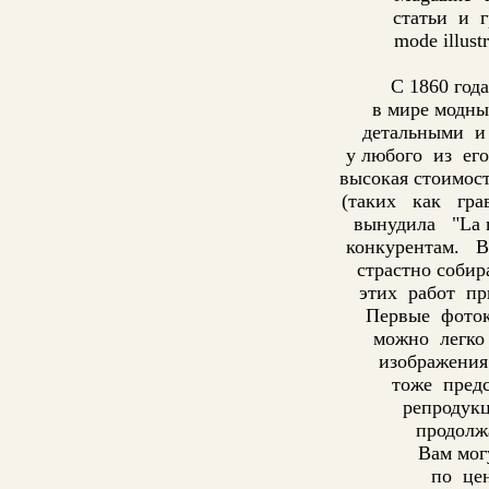
статьи и г
mode illus
С 1860 года
в мире модны
детальными и 
у любого из ег
высокая стоимос
(таких как гра
вынудила "La m
конкурентам. В
страстно собир
этих работ пр
Первые фоток
можно легко 
изображения
тоже пред
репродукц
продолж
Вам мог
по цен