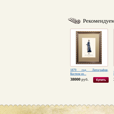
Рекомендуе
1879 год. Литография,
Костюм из...
38000
руб.