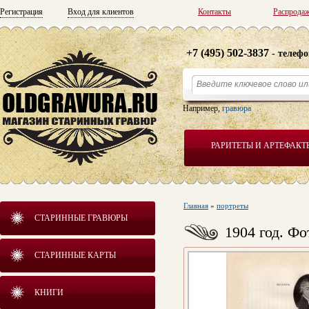
Регистрация
Вход для клиентов
Контакты
Распрода
+7 (495) 502-3837
- телефо
Например,
гравюра
РАРИТЕТЫ И АРТЕФАКТ
Главная
»
портреты
СТАРИННЫЕ ГРАВЮРЫ
1904 год. Ф
СТАРИННЫЕ КАРТЫ
КНИГИ