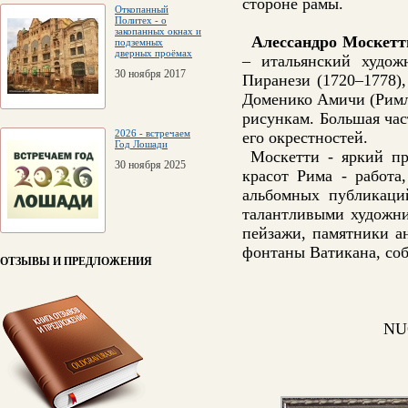
стороне рамы.
Откопанный
Политех - о
закопанных окнах и
Алессандро Москетт
подземных
дверных проёмах
– итальянский худож
30 ноября 2017
Пиранези (1720–1778),
Доменико Амичи (Римл
рисункам. Большая ча
2026 - встречаем
его окрестностей.
Год Лошади
Москетти - яркий пре
30 ноября 2025
красот Рима - работа
альбомных публикаци
талантливыми художни
пейзажи, памятники а
фонтаны Ватикана, соб
ОТЗЫВЫ И ПРЕДЛОЖЕНИЯ
NU