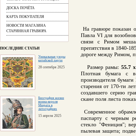
ДОСКА ПОЧЁТА
КАРТА ПОКУПАТЕЛЯ
НОВОСТИ МАГАЗИНА
На гравюре показан о
СТАРИННАЯ ГРАВЮРА
Павла VI для возобно
связи с Римом мешал
препятствия в 1840-18
ПОСЛЕДНИЕ СТАТЬИ
дороге между Римом, 
Уникальные узоры
китайской парчи
Размер рамы:
55.7 
28 сентября 2025
Плотная бумага с в
производителя бумаги
старения от 170-ти ле
создавшего серию гр
Биография жизни
скане поля листа пока
воина-короля
Мюрата в
литографиях
Современное обрамле
15 апреля 2025
паспарту с черным ре
стекло "Фениция"; ве
пылевая защита; подве