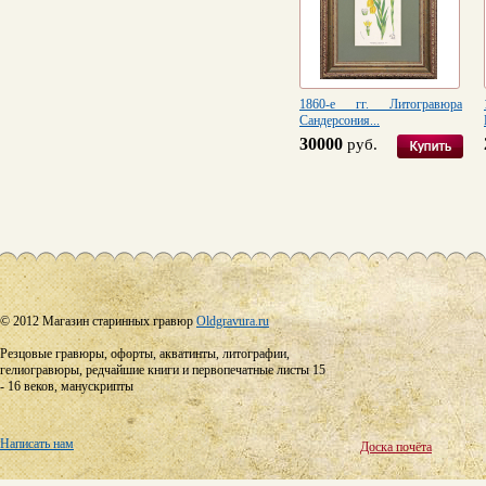
1860-е гг. Литогравюра
Сандерсония...
30000
руб.
© 2012 Магазин старинных гравюр
Oldgravura.ru
Резцовые гравюры, офорты, акватинты, литографии,
гелиогравюры, редчайшие книги и первопечатные листы 15
- 16 веков, манускрипты
Написать нам
Доска почёта