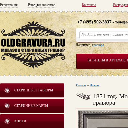
Регистрация
Вход для клиентов
Контакты
Распрода
+7 (495) 502-3837
- телефо
Например,
гравюра
РАРИТЕТЫ И АРТЕФАКТ
Главная
»
Италия
СТАРИННЫЕ ГРАВЮРЫ
1851 год. Мо
гравюра
СТАРИННЫЕ КАРТЫ
КНИГИ