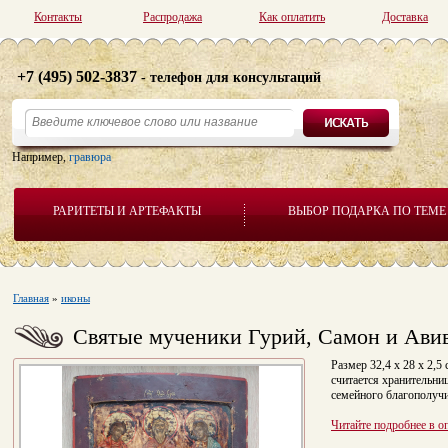
Контакты
Распродажа
Как оплатить
Доставка
+7 (495) 502-3837
- телефон для консультаций
Например,
гравюра
РАРИТЕТЫ И АРТЕФАКТЫ
ВЫБОР ПОДАРКА ПО ТЕМЕ
Главная
»
иконы
Святые мученики Гурий, Самон и Авив
Размер 32,4 x 28 х 2,
считается хранительни
семейного благополуч
Читайте подробнее в о