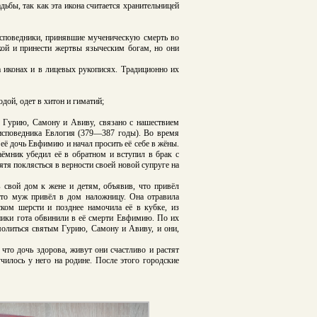
дьбы, так как эта икона считается хранительницей
исповедники, принявшие мученическую смерть во
кой и принести жертвы языческим богам, но они
 иконах и в лицевых рукописях. Традиционно их
дой, одет в хитон и гиматий;
 Гурию, Самону и Авиву, связано с нашествием
 исповедника Евлогия (379—387 годы). Во время
её дочь Евфимию и начал просить её себе в жёны.
наёмник убедил её в обратном и вступил в брак с
ятя поклясться в верности своей новой супруге на
 свой дом к жене и детям, объявив, что привёл
что муж привёл в дом наложницу. Она отравила
ском шерсти и позднее намочила её в кубке, из
ники гота обвинили в её смерти Евфимию. По их
молиться святым Гурию, Самону и Авиву, и они,
что дочь здорова, живут они счастливо и растят
чилось у него на родине. После этого городские