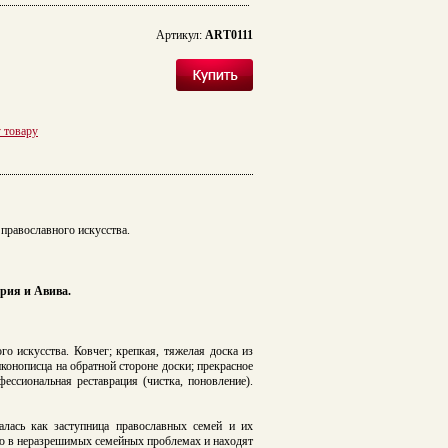
Артикул:
ART0111
у товару
православного искусства.
рия и Авива.
ого искусства.
Ковчег; крепкая, тяжелая доска из
конописца на обратной стороне доски; прекрасное
ессиональная реставрация (чистка, поновление).
лась как заступница православных семей и их
ю в неразрешимых семейных проблемах и находят