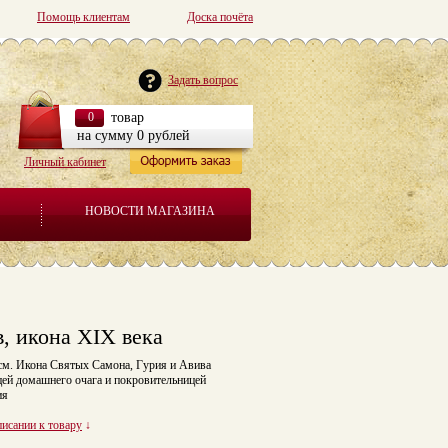
Помощь клиентам
Доска почёта
Задать вопрос
0
товар
на сумму 0 рублей
Личный кабинет
НОВОСТИ МАГАЗИНА
, икона XIX века
5 см. Икона Святых Самона, Гурия и Авива
цей домашнего очага и покровительницей
ия
писании к товару
↓