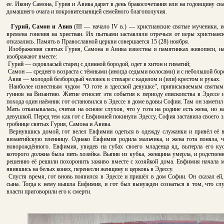
ее. Икону Самона, Гурия и Авива дарят в день бракосочетания или на годовщину сва
домашнего очага и покровительницей семейного благополучия.
Гурий, Самон и Авив
(III — начало IV в.) — христианские святые мученики, 
времена гонения на христиан. Их пытками заставляли отречься от веры христианс
отказались. Память в Православной церкви совершается 15 (28) ноября.
Изображения святых Гурия, Самона и Авива известны в памятниках живописи, на
изображают вместе:
Гурий — седовласый старец с длинной бородой, одет в хитон и гиматий;
Самон — среднего возраста с тёмными (иногда седыми волосами) и с небольшой боро
Авив — молодой безбородый человек в стихаре с кадилом и (или) крестом в руках.
Наиболее известным чудом "О готе и эдесской девушке", приписываемым святым
гуннов на Византию. Житие относит эти события к периоду епископства в Эдессе
похода один наёмник гот остановился в Эдессе в доме вдовы Софии. Там он заметил 
Мать отказывалась, считая на основе слухов, что у гота на родине есть жена, но 
девушкой. Перед тем как гот с Евфимией покинули Эдессу, София заставила своего з
гробнице святых Гурия, Самона и Авива.
Вернувшись домой, гот велел Евфимии одеться в одежду служанки и привёл её в
византийскую пленницу. Однако Евфимия родила мальчика, и жена гота поняла, 
новорождённого. Евфимия, увидев на губах своего младенца яд, вытерла его ку
которого должна была пить хозяйка. Выпив из кубка, женщина умерла, и родствен
решению её решили похоронить заживо вместе с хозяйкой дома. Евфимия начала 
явившись на белых конях, перенесли женщину в церковь в Эдессу.
Спустя время, гот вновь появился в Эдессе и пришёл в дом Софии. Он сказал ей, 
сына. Тогда к нему вышла Евфимия, и гот был вынужден сознаться в том, что слу
власти приговорили его к смерти.