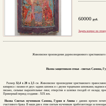
60000
руб.
Задать вопрос по этом
Живописное произведение дореволюционного христианского 
Икона защитников семьи - святых Самона, Гу
Размер
32,4 x 28 х 2,5
см. Живописное произведение христианского православн
кипариса с пазами от двух задних шпонок и с двумя торцевыми шпонками; надписи и
письмо, сильные выразительные лики; отверстия и шляпки гвоздей от оклада; проф
Примерный период создания - XIX век.
Икона Святых мучеников Самона, Гурия и Авива
с давних времен почита
счастливого брака. В наши дни к этим святым мученикам прибегаютлюди за помощь