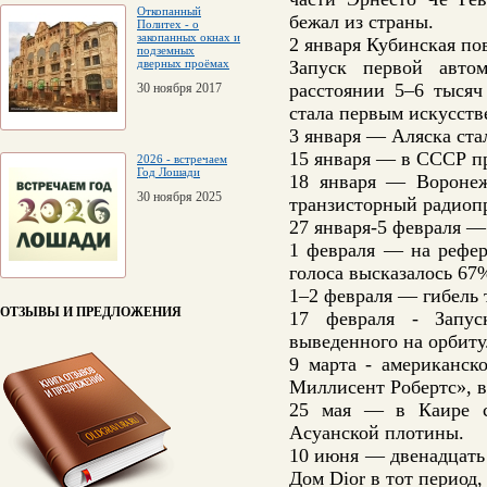
Откопанный
бежал из страны.
Политех - о
закопанных окнах и
2 января Кубинская по
подземных
дверных проёмах
Запуск первой автом
расстоянии 5–6 тысяч
30 ноября 2017
стала первым искусст
3 января — Аляска ст
15 января — в СССР пр
2026 - встречаем
Год Лошади
18 января — Воронеж
30 ноября 2025
транзисторный радиоп
27 января-5 февраля 
1 февраля — на рефе
голоса высказалось 67
1–2 февраля — гибель 
ОТЗЫВЫ И ПРЕДЛОЖЕНИЯ
17 февраля - Запус
выведенного на орбиту
9 марта - американско
Миллисент Робертс», в
25 мая — в Каире со
Асуанской плотины.
10 июня — двенадцать 
Дом Dior в тот период