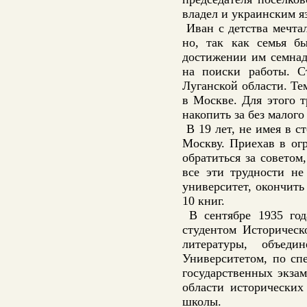
владел и украинским я
Иван с детства мечтал
но, так как семья б
достижении им семнадц
на поиски работы. С
Луганской области. Те
в Москве. Для этого т
накопить за без малого
В 19 лет, не имея в с
Москву. Приехав в ог
обратиться за советом
все эти трудности н
университет, окончить
10 книг.
В сентябре 1935 год
студентом Историческ
литературы, объед
Университетом, по сп
государственных экза
области исторических
школы.