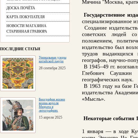
Мячина "Москва, кратки
ДОСКА ПОЧЁТА
Государственное изд
КАРТА ПОКУПАТЕЛЯ
специализированное изд
НОВОСТИ МАГАЗИНА
Создание издательств
СТАРИННАЯ ГРАВЮРА
советских людей со
положением, политич
издательство был возл
ПОСЛЕДНИЕ СТАТЬИ
трудов выдающихся п
Уникальные узоры
географов, научно-поп
китайской парчи
В 1945–49 гг. возглав
28 сентября 2025
Глебович Саушкин (
географических наук.
В 1963 году на базе Г
издательства Академи
«Мысль».
Биография жизни
воина-короля
Мюрата в
литографиях
15 апреля 2025
Некоторые события 1
1 января — в ходе Ку
части Эрнесто Че Гев