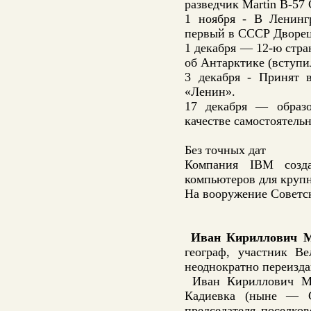
разведчик Martin B-57
1 ноября - В Ленинг
первый в СССР Дворец
1 декабря — 12-ю стр
об Антарктике (вступи
3 декабря - Принят 
«Ленин».
17 декабря — образо
качестве самостоятель
Без точных дат
Компания IBM созд
компьютеров для круп
На вооружение Советс
Иван Кириллович 
географ, участник Ве
неоднократно переизда
Иван Кириллович Мяч
Кадиевка (ныне — Ст
председателя поселко