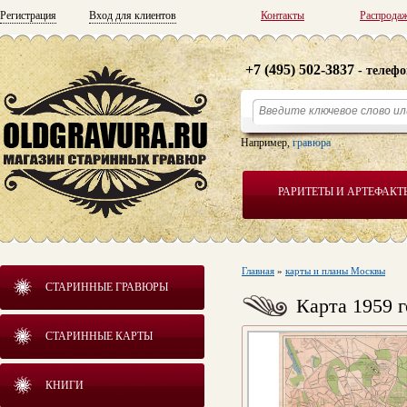
Регистрация
Вход для клиентов
Контакты
Распрода
+7 (495) 502-3837
- телефо
Например,
гравюра
РАРИТЕТЫ И АРТЕФАКТ
Главная
»
карты и планы Москвы
СТАРИННЫЕ ГРАВЮРЫ
Карта 1959 
СТАРИННЫЕ КАРТЫ
КНИГИ