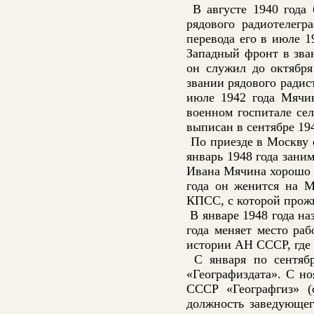
В августе 1940 года
рядового радиотелегр
перевода его в июле 1
Западный фронт в зван
он служил до октября
звании рядового радис
июле 1942 года Мячин
военном госпитале се
выписан в сентябре 19
По приезде в Москву о
январь 1948 года зани
Ивана Мячина хорошо с
года он женится на 
КПСС, с которой прожи
В январе 1948 года на
года меняет место ра
истории АН СССР, где 
С января по сентябр
«Географиздата». С но
СССР «Географгиз» (
должность заведующег