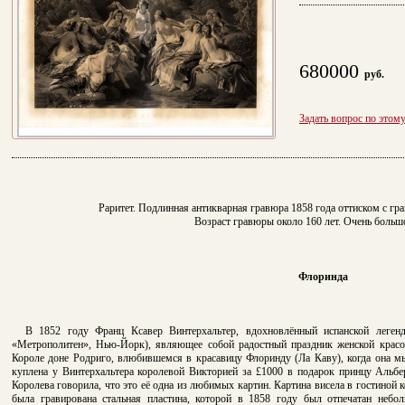
680000
руб.
Задать вопрос по этом
Раритет. Подлинная антикварная гравюра 1858 года оттиском с гр
Возраст гравюры около 160 лет. Очень больш
Флоринда
В 1852 году Франц Ксавер Винтерхальтер, вдохновлённый испанской легенд
«Метрополитен», Нью-Йорк), являющее собой радостный праздник женской красо
Короле доне Родриго, влюбившемся в красавицу Флоринду (Ла Каву),
когда она м
куплена у Винтерхальтера королевой Викторией за £1000 в подарок принцу Альбер
Королева говорила, что это её одна из любимых картин. Картина висела в гостиной
была гравирована стальная пластина, которой в 1858 году был отпечатан неб