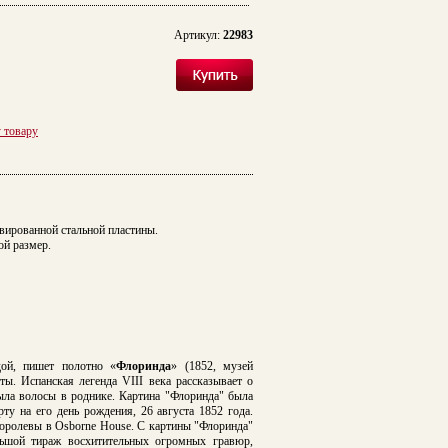
Артикул:
22983
у товару
авированной стальной пластины.
ой размер.
ой, пишет полотно «
Флоринда
» (1852, музей
ты. Испанская л
егенда VIII века рассказывает о
ыла волосы в роднике.
Картина "Флоринда" была
ту на его день рождения, 26 августа 1852 года.
 королевы в Osborne House. С картины "Флоринда"
ольшой тираж восхитительных огромных гравюр,