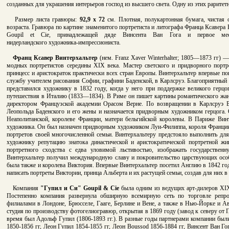
созданных для украшения интерьеров господ из высшего света. Одну из этих рарит
Размер листа гравюры:
92,9 x 72
см. Плотная, полукартонная бумага, чистая о
возраста.
Гравюра по картине знаменитого портретиста и литографа
Франца Ксавера 
Goupil et Cie,
принадлежащей дяде Винсента Ван Гога
и первое ме
нидерландского
художника-импрессиониста.
Франц Ксавер Винтерхальтер
(нем. Franz Xaver Winterhalter; 1805—1873 гг) 
модных портретистов середины XIX века. Мастер светского и придворного портр
принцесс и аристократок практически всех стран Европы. Винтерхальтер впервые по
службу учителем рисования Софии, графини Баденской, в Карлсруэ. Благоприятный 
представился художнику в 1832 году, когда у него при поддержке великого герцо
путешествия в Италию (1833—1834). В Риме он пишет картины романтического жанр
директором Французской академии Орасом Верне. По возвращении в Карлсруэ В
Леопольда Баденского и его жены и назначается придворным художником герцога.
Неаполитанской, королеве Франции, матери бельгийской королевы. В Париже Вин
художника. Он был назначен придворным художником Луи-Филиппа, короля Франции
портретов своей многочисленной семьи. Винтерхальтеру предстояло выполнить для 
художнику репутацию знатока династической и аристократической портретной жив
портретного сходства с едва уловимой льстивостью, изображать государствен
Винтерхальтер получил международную славу и покровительство царствующих осо
была также и королева Виктория. Впервые Винтерхальтер посетил Англию в 1842 году
написать портреты Виктории, принца Альберта и их растущей семьи, создав для них в
Компания
"Гупил и Си" Goupil & Cie
была одним из ведущих арт-дилеров XIX
Постепенно компания развернула обширную всемирную сеть по торговле репро
филиалами в Лондоне, Брюсселе, Гааге, Берлине и Вене, а также в Нью-Йорке и А
студия по производству фотогелиогравюр, открытая в 1869 году (завод к северу от 
время был Адольф Гупил (1806-1893 гг.). В разные годы партнерами компании был
1850-1856 гг, Леон Гупил 1854-1855 гг, Леон Boussod 1856-1884 гг, Винсент Ван Го