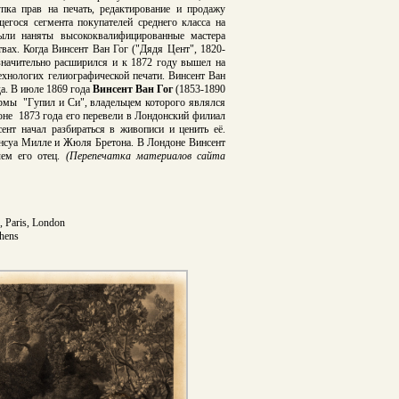
пка прав на печать, редактирование и продажу
егося сегмента покупателей среднего класса на
ыли наняты высококвалифицированные мастера
вах. Когда Винсент Ван Гог ("Дядя Цент", 1820-
 значительно расширился и к 1872 году вышел на
хнологих гелиографической печати. Винсент Ван
да. В июле 1869 года
Винсент Ван Гог
(1853-1890
ирмы "Гупил и Си", владельцем которого являлся
не 1873 года его перевели в Лондонский филиал
ент начал разбираться в живописи и ценить её.
ансуа Милле и Жюля Бретона. В Лондоне Винсент
чем его отец.
(Перепечатка материалов сайта
, Paris, London
chens