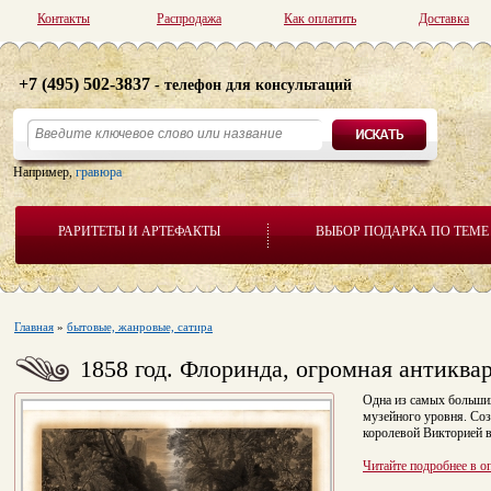
Контакты
Распродажа
Как оплатить
Доставка
+7 (495) 502-3837
- телефон для консультаций
Например,
гравюра
РАРИТЕТЫ И АРТЕФАКТЫ
ВЫБОР ПОДАРКА ПО ТЕМЕ
Главная
»
бытовые, жанровые, сатира
1858 год. Флоринда, огромная антиква
Одна из самых больших
музейного уровня. Соз
королевой Викторией в
Читайте подробнее в о