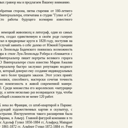
етных гравюр мы и предлагаем Вашему вниманию.
братная сторона, пятна старения от 160-летнего
Винтерхальтера, отпечатана в
студии "Гупил и Си"
сто работы будущего всемирно
известного
— немецкий живописец и литограф, один из самых
ета, создал единственную в своём роде галерею
пал в придворные круги в 1828 году, поступив на
случай заявить о себе далеко от Южной Германии
га Леопольда Баденского появилась возможность
а в стиле Луи-Леопольда Робера и сближается с
интерхальтер пишет портреты великого герцога
 О Винтерхальтере стало известно Марии Амалии
терхальтер быстро заслужил репутацию модного
, который доверил ему создание индивидуальных
него более тридцати заказов. Этот успех принёс
описи, способного, мастерски сочетая точность
ную помпезность в живой современной манере.
б. Среди множества его королевских «натурщиц»
, а затем несколько раз возвращался туда, чтобы
 общей сложности не менее 120 работ.
 века во Франции, со штаб-квартирой в Париже.
дукций художественных картин и скульптур, с
встралии. Инструментом такого расширения была
Парижа, в Аньер). Главной фигурой компании в то
и: Адольф Гупил 1850-1884 гг, Альфред Mainguet
г 1861-1872 гг, Альберт Гупил 1872-1884 гг, Рене