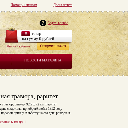
Помощь клиентам
Доска почёта
Задать вопрос
0
товар
на сумму 0 рублей
Личный кабинет
НОВОСТИ МАГАЗИНА
рная гравюра, раритет
 гравюр, размер: 92,9 x 72 см. Раритет
дана с картины, приобретённой в 1852 году
 подарок принцу Альберту на его день рождения.
писании к товару
↓