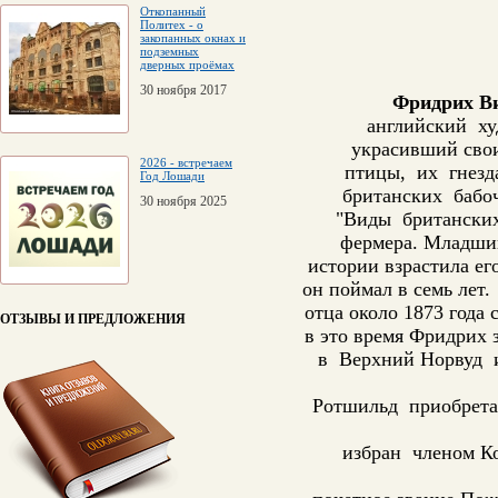
Откопанный
Политех - о
закопанных окнах и
подземных
дверных проёмах
30 ноября 2017
Фридрих В
английский ху
украсивший свои
2026 - встречаем
птицы, их гнезда
Год Лошади
британских бабоч
30 ноября 2025
"Виды британских
фермера. Младший
истории взрастила е
он поймал в семь лет
отца около 1873 года
ОТЗЫВЫ И ПРЕДЛОЖЕНИЯ
в это время Фридрих з
в Верхний Норвуд и
Ротшильд приобретае
избран членом Ко